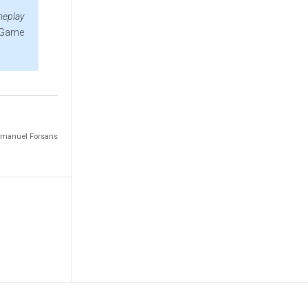
meplay
, Game
Emmanuel Forsans