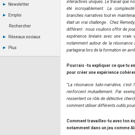
interactives uniques. Le travail que n
Tous les forums
Newsletter
Créer un compte
été incroyablement. La complexit
Archives
Se connecter
Emploi
branches narratives tout en mainten
Abonnement
Messages privés
était un vrai challenge.. Chez Remedy,
Consulter les annonces
Contacter un modérateur
Rechercher
différent : nous voulions offrir de jouer
Déposer une annonce
Observatoire de l'emploi
expérience linéaire avec une vraie
Réseaux sociaux
Métiers et compétences
notamment autour de la résonance lu
Twitter
Plus
partagerai lors de la formation en avril
Youtube
Annonceurs
LinkedIn
Statistiques
Facebook
Pourrais -tu expliquer ce que tu e
Plan du site
Instagram
pour créer une expérience cohéren
Sitemap XML
Pinterest
Ping Awards
A propos
"
La résonance ludo-narrative, c'est
Mentions légales
renforcent mutuellement. Par exemp
ressentent ce rôle de détective cherc
comment utiliser différents outils po
Comment travailles-tu avec ton éq
notamment dans un jeu comme Al