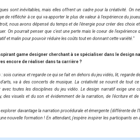
ques sont inévitables, mais elles offrent un cadre pour la créativité. On n
aye de réfléchir à ce qui va apporter le plus de valeur à l'expérience du joueu
troit, nous avons dépensé du temps et de l'énergie pour créer des choix e
uer. On pourrait penser que c'est une perte mais le coeur de l'expérience d
réatif et malin pour pouvoir réduire les coûts tout en donnant cette variété.
"
spirant game designer cherchant à se spécialiser dans le design narr
êves encore de réaliser dans ta carrière ?
: sois curieux et regarde ce qui se fait en dehors du jeu vidéo, lit, regarde de
s d'arts, va à des concerts de musique. La créativité se nourrit de tout ce
 avec toutes les disciplines du jeu vidéo. Le design narratif exige une
des visuels et du son et évidemment de la narration, de l'écriture et de 
 explorer davantage la narration procédurale et émergente (différente de l'
'une nouvelle formation ! En attendant, j'espère inspirer les participants en av