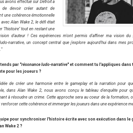
ous avons effectué sur Detroit a
é de devoir créer autant de
ant une cohérence émotionnelle
 avec Alan Wake 2, le défi était
 ''l'histoire'' tout en restant une
 vision d'auteur ! Ces expériences m'ont permis d'affiner ma vision du
do-narrative, un concept central que j'explore aujourd'hui dans mes pro
.
"
ntends par "
résonance ludo-narrative
" et comment tu l'appliques dans 
te pour les joueurs ?
 l'idée de créer une harmonie entre le gameplay et la narration pour q
le, dans Alan Wake 2, nous avons conçu le tableau d'enquête pour qu
hant à résoudre un crime. Cette approche sera au coeur de la formation, o
ur renforcer cette cohérence et immerger les joueurs dans une expérience 
uipe pour synchroniser l'histoire écrite avec son exécution dans le
an Wake 2 ?