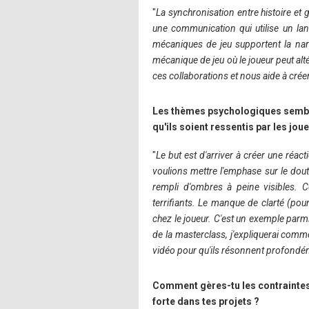
"
La synchronisation entre histoire et 
une communication qui utilise un la
mécaniques de jeu supportent la narr
mécanique de jeu où le joueur peut al
ces collaborations et nous aide à crée
Les thèmes psychologiques sembl
qu'ils soient ressentis par les jou
"
Le but est d'arriver à créer une réa
voulions mettre l'emphase sur le dout
rempli d'ombres à peine visibles. C
terrifiants. Le manque de clarté (p
chez le joueur. C'est un exemple parmi
de la masterclass, j'expliquerai comme
vidéo pour qu'ils résonnent profondém
Comment gères-tu les contraintes 
forte dans tes projets ?