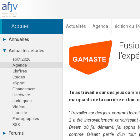
Accueil
Actualités
Agenda
édition du 1
Annuaires
Fusio
Toutes les sociétés (691)
Actualités, études
l'exp
Studios (418)
août 2026
Editeurs (49)
Agenda
Distributeurs (16)
Chiffres
Hard. / Accessoires (10)
Etudes
Middlewares (15)
eSport
Prestataires (99)
Financement
Assoc. / Syndicats (21)
Tu as travaillé sur des jeux comm
Hardware
Formations / Ecoles (46)
marquants de ta carrière en tant 
Juridiques
Presse spécialisée (17)
Vidéos
"
Travailler sur des jeux comme Detro
Librairie
Photographies
2 a été incroyablement enrichissant
RSS
Dream où j'ai démarré, j'ai appris à
Forums
comme faisant partie d'un tout 