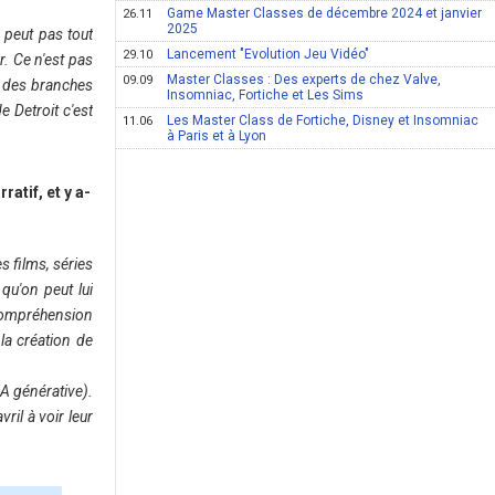
Game Master Classes de décembre 2024 et janvier
26.11
2025
e peut pas tout
Lancement "Evolution Jeu Vidéo"
29.10
r. Ce n'est pas
Master Classes : Des experts de chez Valve,
09.09
t des branches
Insomniac, Fortiche et Les Sims
e Detroit c'est
Les Master Class de Fortiche, Disney et Insomniac
11.06
à Paris et à Lyon
atif, et y a-
s films, séries
 qu'on peut lui
 compréhension
la création de
IA générative).
ril à voir leur