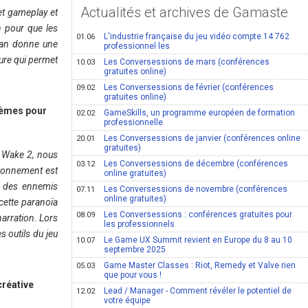
Actualités et archives de Gamaste
 et gameplay et
n pour que les
L'industrie française du jeu vidéo compte 14 762
01.06
Alan donne une
professionnel·les
ure qui permet
Les Conversessions de mars (conférences
10.03
gratuites online)
Les Conversessions de février (conférences
09.02
gratuites online)
hèmes pour
GameSkills, un programme européen de formation
02.02
professionnelle
Les Conversessions de janvier (conférences online
20.01
gratuites)
n Wake 2, nous
Les Conversessions de décembre (conférences
03.12
ironnement est
online gratuites)
nt des ennemis
Les Conversessions de novembre (conférences
07.11
online gratuites)
cette paranoïa
Les Conversessions : conférences gratuites pour
08.09
narration. Lors
les professionnels
s outils du jeu
Le Game UX Summit revient en Europe du 8 au 10
10.07
septembre 2025
Game Master Classes : Riot, Remedy et Valve rien
05.03
que pour vous !
créative
Lead / Manager - Comment révéler le potentiel de
12.02
votre équipe