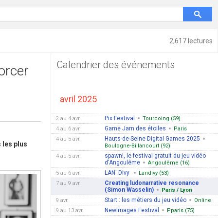
2,617 lectures
Calendrier des événements
orcer
avril 2025
Pix Festival
2 au 4 avr.
Tourcoing (59)
Game Jam des étoiles
4 au 6 avr.
Paris
Hauts-de-Seine Digital Games 2025
4 au 5 avr.
 les plus
Boulogne-Billancourt (92)
spawn!, le festival gratuit du jeu vidéo
4 au 5 avr.
d'Angoulême
Angoulême (16)
LAN' Divy
5 au 6 avr.
Landivy (53)
Creating ludonarrative resonance
7 au 9 avr.
(Simon Wasselin)
Paris / Lyon
Start : les métiers du jeu vidéo
9 avr.
Online
NewImages Festival
9 au 13 avr.
Pparis (75)