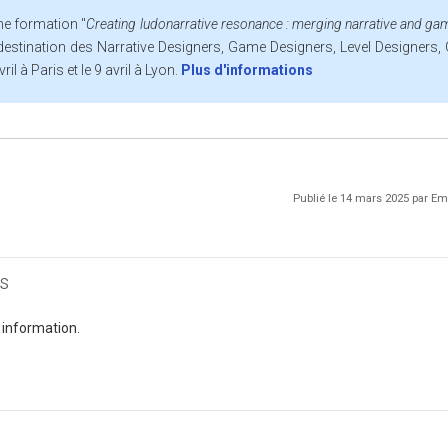
e formation "
Creating ludonarrative resonance : merging narrative and ga
 destination des Narrative Designers, Game Designers, Level Designers
il à Paris et le 9 avril à Lyon.
Plus d'informations
Publié le 14 mars 2025 par 
s
 information.