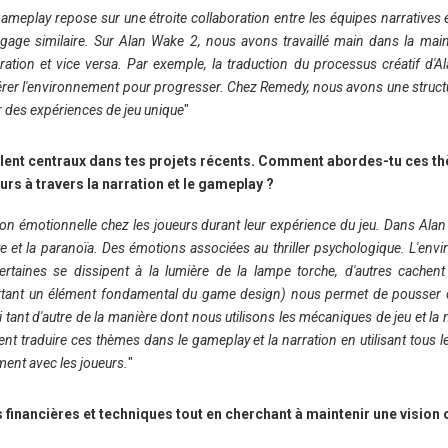
gameplay repose sur une étroite collaboration entre les équipes narratives
ngage similaire. Sur Alan Wake 2, nous avons travaillé main dans la mai
ation et vice versa. Par exemple, la traduction du processus créatif d'
térer l'environnement pour progresser. Chez Remedy, nous avons une struct
r des expériences de jeu unique
"
ent centraux dans tes projets récents. Comment abordes-tu ces t
eurs à travers la narration et le gameplay ?
ction émotionnelle chez les joueurs durant leur expérience du jeu. Dans Ala
e et la paranoïa. Des émotions associées au thriller psychologique. L'env
ertaines se dissipent à la lumière de la lampe torche, d'autres cache
ourtant un élément fondamental du game design) nous permet de pousser 
 tant d'autre de la manière dont nous utilisons les mécaniques de jeu et la 
nt traduire ces thèmes dans le gameplay et la narration en utilisant tous le
ent avec les joueurs.
"
financières et techniques tout en cherchant à maintenir une vision 