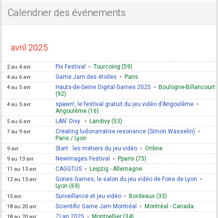
Calendrier des événements
avril 2025
Pix Festival
Tourcoing (59)
2 au 4 avr.
Game Jam des étoiles
Paris
4 au 6 avr.
Hauts-de-Seine Digital Games 2025
Boulogne-Billancourt
4 au 5 avr.
(92)
spawn!, le festival gratuit du jeu vidéo d'Angoulême
4 au 5 avr.
Angoulême (16)
LAN' Divy
Landivy (53)
5 au 6 avr.
Creating ludonarrative resonance (Simon Wasselin)
7 au 9 avr.
Paris / Lyon
Start : les métiers du jeu vidéo
Online
9 avr.
NewImages Festival
Pparis (75)
9 au 13 avr.
CAGGTUS
Leipzig - Allemagne
11 au 13 avr.
Gones Games, le salon du jeu vidéo de Foire de Lyon
12 au 13 avr.
Lyon (69)
Surveillance et jeu vidéo
Bordeaux (33)
15 avr.
Scientific Game Jam Montréal
Montréal - Canada
18 au 20 avr.
ZLan 2025
Montpellier (34)
18 au 20 avr.