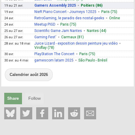
Gamers Assembly 2025
Poitiers (86)
19 au 21 avr.
NieR:Piano Concert - Journeys 12025
Paris (75)
19 avr.
RetroGaming, le paradis des nostal-geeks
Online
24 avr.
Meetup PIGD
Paris (75)
24 avr.
Scientific Game Jam Nantes
Nantes (44)
25 au 27 avr.
Gaming Fest'
Carmaux (81)
26 au 27 avr.
Juice Lizard - exposition dessin peinture jeu vidéo
28 avr. au 18 mai
Viroflay (78)
PlayStation The Concert
Paris (75)
30 avr.
gamescom latam 2025
São Paulo - Brésil
30 avr. au 4 mai
Calendrier août 2026
Share
Follow