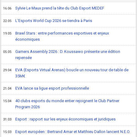
Sylvie Le Maux prend la tête du Club Esport MEDEF
16.06
L'Esports World Cup 2026 se tiendra à Paris
22.05
Brawl Stars : entre performances esportives et enjeux
19.05
économiques
Gamers Assembly 2026 : D. Koussawo présente une édition
05.05
repensée
EVA (Esports Virtual Arenas) boucle un nouveau tour de table de
29.04
35M€
EVA lance sa ligue esport professionnelle
21.04
40 clubs esports du monde entier rejoignent le Club Partner
15.04
Program 2026
Esport : rapport sur les enjeux économiques et juridiques
31.03
Esport européen : Bertrand Amar et Matthieu Dallon lancent N.E.O.
15.03