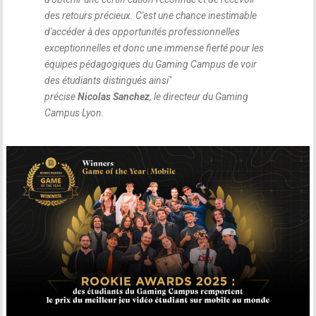
des retours précieux. C'est une chance inestimable
d'accéder à des opportunités professionnelles
exceptionnelles et donc une immense fierté pour les
équipes pédagogiques du Gaming Campus de voir
des étudiants distingués ainsi
"
précise
Nicolas Sanchez
, le directeur du Gaming
Campus Lyon.