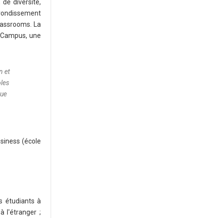
 de diversité,
rrondissement
Classrooms. La
g Campus, une
n et
oles
que
siness (école
s étudiants à
à l'étranger ;