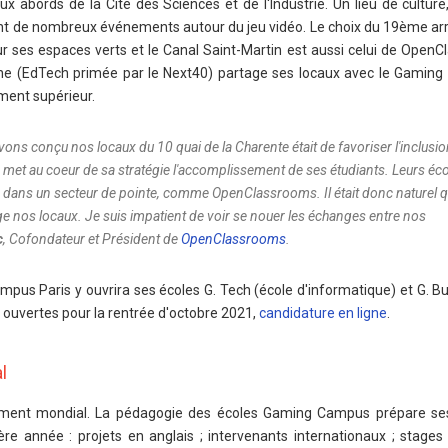
abords de la Cité des Sciences et de l'Industrie. Un lieu de culture,
ent de nombreux événements autour du jeu vidéo. Le choix du 19ème a
our ses espaces verts et le Canal Saint-Martin est aussi celui de Open
igne (EdTech primée par le Next40) partage ses locaux avec le Gamin
ment supérieur.
vons conçu nos locaux du 10 quai de la Charente était de favoriser l'inclusio
met au coeur de sa stratégie l'accomplissement de ses étudiants. Leurs éc
, dans un secteur de pointe, comme OpenClassrooms. Il était donc naturel 
nos locaux. Je suis impatient de voir se nouer les échanges entre nos
c
, Cofondateur et Président de
OpenClassrooms
.
us Paris y ouvrira ses écoles G. Tech (école d'informatique) et G. Bu
ouvertes pour la rentrée d'octobre 2021,
candidature en ligne
.
l
vement mondial. La pédagogie des écoles Gaming Campus prépare se
1ère année : projets en anglais ; intervenants internationaux ; stages 