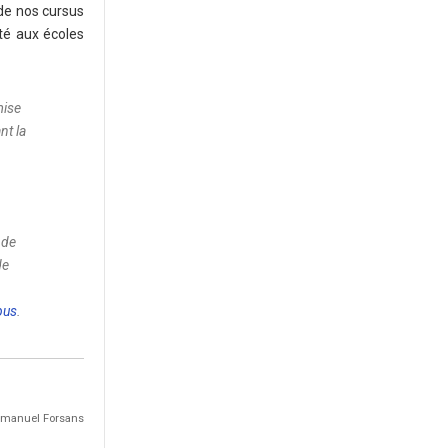
 de nos cursus
ité aux écoles
mise
nt la
 de
de
pus
.
Emmanuel Forsans