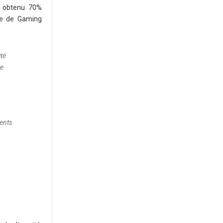
nt obtenu 70%
ure de Gaming
té
ce
ments