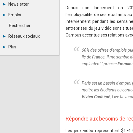
Tous les forums
Newsletter
Créer un compte
Depuis son lancement en 
Archives
Se connecter
l'employabilité de ses étudiants au
Emploi
Abonnement
Messages privés
interviennent pendant les semaine
Consulter les annonces
Contacter un modérateur
Rechercher
entreprises du jeu vidéo sont situé
Déposer une annonce
Observatoire de l'emploi
Campus accentue ses relations avec 
Réseaux sociaux
Métiers et compétences
Twitter
Plus
Youtube
60% des offres d'emplois pub
Annonceurs
LinkedIn
Ile de France. Il me semble 
Statistiques
Facebook
implantent.
" précise
Emmanue
Plan du site
Instagram
Sitemap XML
Pinterest
Ping Awards
Paris est un bassin d'emploi
A propos
Mentions légales
mettre les étudiants au conta
Vivien Cauhépé
, Live Reven
Répondre aux besoins de rec
Les jeux vidéo représentent $174.