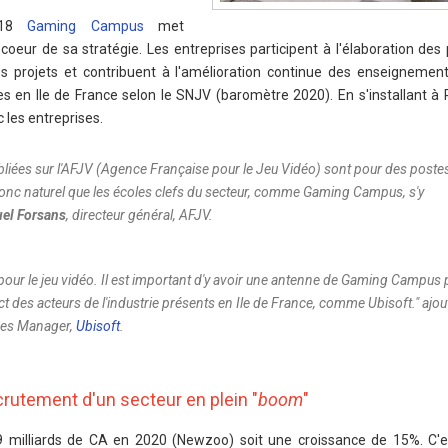
2018
Gaming Campus
met
 coeur de sa stratégie. Les entreprises participent à l'élaboration d
s projets et contribuent à l'amélioration continue des enseignemen
es en Ile de France selon le SNJV (baromètre 2020). En s'installant à
les entreprises.
liées sur l'AFJV (Agence Française pour le Jeu Vidéo) sont pour des poste
donc naturel que les écoles clefs du secteur, comme Gaming Campus, s'y
l Forsans
, directeur général, AFJV.
 pour le jeu vidéo. Il est important d'y avoir une antenne de Gaming Campus
ct des acteurs de l'industrie présents en Ile de France, comme Ubisoft.
" ajou
ues Manager,
Ubisoft
.
rutement d'un secteur en plein "
boom
"
9 milliards de CA en 2020 (Newzoo) soit une croissance de 15%. C'e