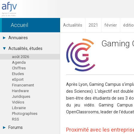
Accueil
Actualités
2021
février
éditi
Annuaires
Gaming C
Toutes les sociétés (691)
Actualités, études
Studios (418)
août 2026
Editeurs (49)
Agenda
Distributeurs (16)
Chiffres
Hard. / Accessoires (10)
Etudes
Middlewares (15)
eSport
Prestataires (99)
Après Lyon, Gaming Campus s'implan
Financement
Assoc. / Syndicats (21)
Hardware
des Sciences). L'objectif est double 
Formations / Ecoles (46)
Juridiques
Presse spécialisée (17)
bien-être des étudiants de ses 3 éc
Vidéos
du jeu vidéo. Gaming Campus 
Librairie
OpenClassrooms, leader de l'éducati
Photographies
RSS
Forums
Proximité avec les entrepris