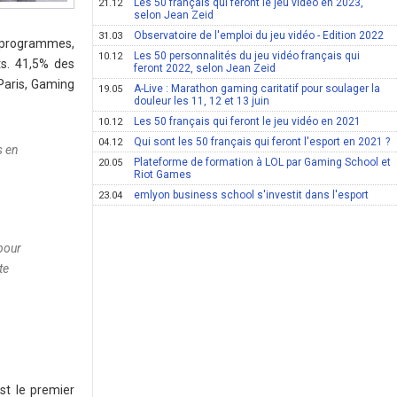
Les 50 français qui feront le jeu vidéo en 2023,
21.12
selon Jean Zeid
Observatoire de l'emploi du jeu vidéo - Edition 2022
31.03
es programmes,
Les 50 personnalités du jeu vidéo français qui
10.12
ts. 41,5% des
feront 2022, selon Jean Zeid
 Paris, Gaming
A-Live : Marathon gaming caritatif pour soulager la
19.05
douleur les 11, 12 et 13 juin
Les 50 français qui feront le jeu vidéo en 2021
10.12
Qui sont les 50 français qui feront l'esport en 2021 ?
04.12
s en
Plateforme de formation à LOL par Gaming School et
20.05
Riot Games
emlyon business school s'investit dans l'esport
23.04
 pour
te
st le premier