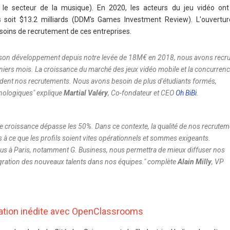
s le secteur de la musique). En 2020, les acteurs du jeu vidéo o
s soit $13.2 milliards (DDM's Games Investment Review). L'ouvert
soins de recrutement de ces entreprises.
é son développement depuis notre levée de 18M€ en 2018, nous avons recru
niers mois. La croissance du marché des jeux vidéo mobile et la concurren
endent nos recrutements. Nous avons besoin de plus d'étudiants formés,
nologiques
" explique
Martial Valéry
, Co-fondateur et CEO
Oh BiBi
.
e croissance dépasse les 50%. Dans ce contexte, la qualité de nos recrute
ns à ce que les profils soient vites opérationnels et sommes exigeants.
s à Paris, notamment G. Business, nous permettra de mieux diffuser nos
tégration des nouveaux talents dans nos équipes.
" complète
Alain Milly
, VP
ration inédite avec OpenClassrooms