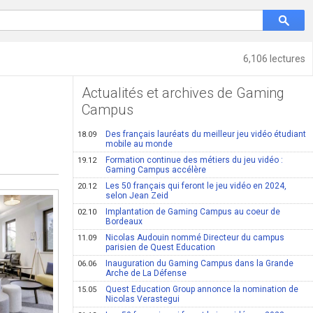
6,106 lectures
Actualités et archives de Gaming
Campus
Des français lauréats du meilleur jeu vidéo étudiant
18.09
mobile au monde
Formation continue des métiers du jeu vidéo :
19.12
Gaming Campus accélère
Les 50 français qui feront le jeu vidéo en 2024,
20.12
selon Jean Zeid
Implantation de Gaming Campus au coeur de
02.10
Bordeaux
Nicolas Audouin nommé Directeur du campus
11.09
parisien de Quest Education
Inauguration du Gaming Campus dans la Grande
06.06
Arche de La Défense
Quest Education Group annonce la nomination de
15.05
Nicolas Verastegui