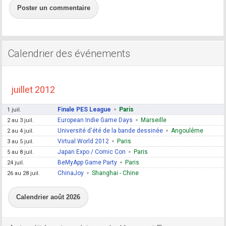
Poster un commentaire
Calendrier des événements
juillet 2012
Finale PES League
Paris
1 juil.
European Indie Game Days
Marseille
2 au 3 juil.
Université d'été de la bande dessinée
Angoulême
2 au 4 juil.
Virtual World 2012
Paris
3 au 5 juil.
Japan Expo / Comic Con
Paris
5 au 8 juil.
BeMyApp Game Party
Paris
24 juil.
ChinaJoy
Shanghai - Chine
26 au 28 juil.
Calendrier août 2026