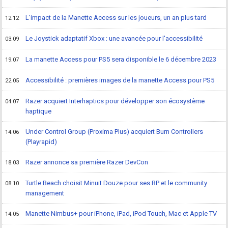
L'impact de la Manette Access sur les joueurs, un an plus tard
12.12
Le Joystick adaptatif Xbox : une avancée pour l'accessibilité
03.09
La manette Access pour PS5 sera disponible le 6 décembre 2023
19.07
Accessibilité : premières images de la manette Access pour PS5
22.05
Razer acquiert Interhaptics pour développer son écosystème
04.07
haptique
Under Control Group (Proxima Plus) acquiert Burn Controllers
14.06
(Playrapid)
Razer annonce sa première Razer DevCon
18.03
Turtle Beach choisit Minuit Douze pour ses RP et le community
08.10
management
Manette Nimbus+ pour iPhone, iPad, iPod Touch, Mac et Apple TV
14.05