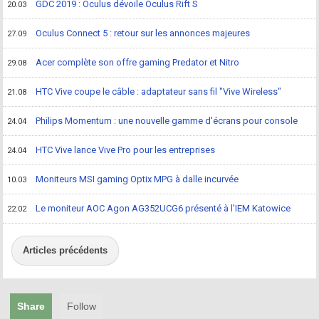
GDC 2019 : Oculus dévoile Oculus Rift S
20.03
Oculus Connect 5 : retour sur les annonces majeures
27.09
Acer complète son offre gaming Predator et Nitro
29.08
HTC Vive coupe le câble : adaptateur sans fil "Vive Wireless"
21.08
Philips Momentum : une nouvelle gamme d'écrans pour console
24.04
HTC Vive lance Vive Pro pour les entreprises
24.04
Moniteurs MSI gaming Optix MPG à dalle incurvée
10.03
Le moniteur AOC Agon AG352UCG6 présenté à l'IEM Katowice
22.02
Articles précédents
Share
Follow