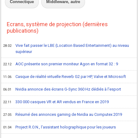
Connectique
Middleware, autre
Ecrans, système de projection (dernières
publications)
Vive fait passer le LBE (Location Based Entertainment) au niveau
28.02
supérieur
AOC présente son premier moniteur Agon en format 32 : 9
22.12
Casque de réalité virtuelle Reverb G2 par HP, Valve et Microsoft
11.06
Nvidia annonce des écrans G-Sync 360 Hz dédiés à l'esport
06.01
330 000 casques VR et AR vendus en France en 2019
22.11
Résumé des annonces gaming de Nvidia au Computex 2019
27.05
Project R.O.N., l'assistant holographique pour les joueurs
01.04