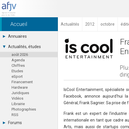
Accueil
Actualités
2012
octobre
édit
Annuaires
Fr
Toutes les sociétés (691)
Actualités, études
En
Studios (418)
août 2026
Editeurs (49)
Agenda
Distributeurs (16)
Chiffres
Hard. / Accessoires (10)
Plu
Etudes
Middlewares (15)
dir
eSport
Prestataires (99)
Financement
Assoc. / Syndicats (21)
Hardware
Formations / Ecoles (46)
IsCool Entertainment, spécialiste 
Juridiques
Presse spécialisée (17)
Facebook, annonce aujourd'hui l
Vidéos
Général, Frank Sagnier. Sa prise de 
Librairie
Photographies
Frank est un expert de l'industrie
RSS
internationale en tant que cadre au
Forums
Arts, mais aussi de startups co