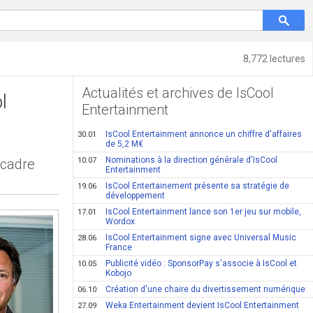
8,772 lectures
Actualités et archives de IsCool
l
Entertainment
IsCool Entertainment annonce un chiffre d'affaires
30.01
de 5,2 M€
Nominations à la direction générale d'IsCool
 cadre
10.07
Entertainment
IsCool Entertainement présente sa stratégie de
19.06
développement
IsCool Entertainment lance son 1er jeu sur mobile,
17.01
Wordox
IsCool Entertainment signe avec Universal Music
28.06
France
Publicité vidéo : SponsorPay s'associe à IsCool et
10.05
Kobojo
Création d'une chaire du divertissement numérique
06.10
Weka Entertainment devient IsCool Entertainment
27.09