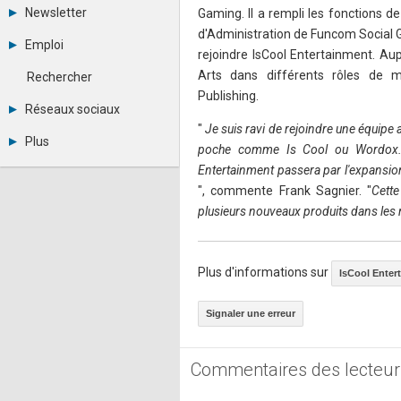
Tous les forums
Newsletter
Gaming. Il a rempli les fonctions 
Créer un compte
d'Administration de Funcom Social 
Archives
Se connecter
Emploi
Abonnement
rejoindre IsCool Entertainment. Aup
Messages privés
Consulter les annonces
Contacter un modérateur
Arts dans différents rôles de
Rechercher
Déposer une annonce
Publishing.
Observatoire de l'emploi
Réseaux sociaux
Métiers et compétences
"
Je suis ravi de rejoindre une équipe 
Twitter
Plus
poche comme Is Cool ou Wordox. L
Youtube
Annonceurs
LinkedIn
Entertainment passera par l'expansion 
Statistiques
Facebook
", commente Frank Sagnier. "
Cette
Plan du site
Instagram
plusieurs nouveaux produits dans les 
Sitemap XML
Pinterest
Ping Awards
A propos
Mentions légales
Plus d'informations sur
IsCool Enter
Signaler une erreur
Commentaires des lecteur