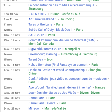
Games for Health Europe
Amsterdam - Pays-Bas
5 au 6 nov.
La concentration des médias à l'ère numérique
7 nov.
Strasbourg
G-STAR 2012
Busan - Corée du Sud
8 au 10 nov.
ArtGame weekend 3
Tourcoing
9 au 11 nov.
Tales of the Lane
Paris
11 nov.
Soirée Call of Duty : Black Ops II
Paris
12 nov.
SATIS 2012
Paris
13 au 15 nov.
Sommet International du Jeu de Montréal (SIJM)
13 au 14 nov.
Montréal - Canada
DigiWorld Summit 2012
Montpellier
14 au 15 nov.
Luxembourg Gaming
Luxembourg - Luxembourg
14 nov.
Talent Day
Lyon
15 nov.
Nobuo Uematsu (Final Fantasy) en concert
Paris
17 au 18 nov.
Finale du Battle.net World Championship
Shanghaï -
17 au 18 nov.
Chine
Conf. / débats : jeux vidéo et compositeurs de musiques
19 nov.
Paris
Apéro/conf : "la ville, terrain de jeu à inventer"
Nantes
22 nov.
Journées Mondiales du Jeu Vidéo
Divers - Divers
23 au 25 nov.
Game Paris
Paris
23 au 30 nov.
Game Paris Talents
Paris
23 nov.
Minecon
Marne-la-Vallée
24 au 25 nov.