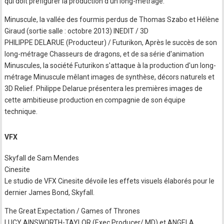
qui doit préfigurer la production d'un long-métrage.
Minuscule, la vallée des fourmis perdus de Thomas Szabo et Hélène
Giraud (sortie salle : octobre 2013) INEDIT / 3D
PHILIPPE DELARUE (Producteur) / Futurikon, Après le succès de son
long-métrage Chasseurs de dragons, et de sa série d'animation
Minuscules, la société Futurikon s'attaque à la production d'un long-
métrage Minuscule mêlant images de synthèse, décors naturels et
3D Relief. Philippe Delarue présentera les premières images de
cette ambitieuse production en compagnie de son équipe
technique.
VFX
Skyfall de Sam Mendes
Cinesite
Le studio de VFX Cinesite dévoile les effets visuels élaborés pour le
dernier James Bond, Skyfall.
The Great Expectation / Games of Thrones
LUCY AINSWORTH-TAYLOR (Exec Producer/ MD) et ANGELA