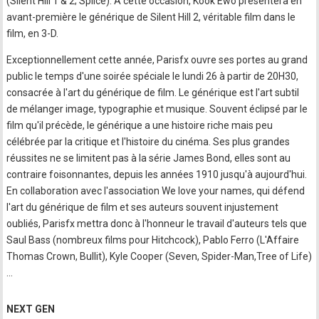
(Silent Hill 1 & 2; Splice). A cette occasion, Kook Ewo présentera en
avant-première le générique de Silent Hill 2, véritable film dans le
film, en 3-D.
Exceptionnellement cette année, Parisfx ouvre ses portes au grand
public le temps d'une soirée spéciale le lundi 26 à partir de 20H30,
consacrée à l'art du générique de film. Le générique est l'art subtil
de mélanger image, typographie et musique. Souvent éclipsé par le
film qu'il précède, le générique a une histoire riche mais peu
célébrée par la critique et l'histoire du cinéma. Ses plus grandes
réussites ne se limitent pas à la série James Bond, elles sont au
contraire foisonnantes, depuis les années 1910 jusqu'à aujourd'hui.
En collaboration avec l'association We love your names, qui défend
l'art du générique de film et ses auteurs souvent injustement
oubliés, Parisfx mettra donc à l'honneur le travail d'auteurs tels que
Saul Bass (nombreux films pour Hitchcock), Pablo Ferro (L'Affaire
Thomas Crown, Bullit), Kyle Cooper (Seven, Spider-Man,Tree of Life)
…
NEXT GEN