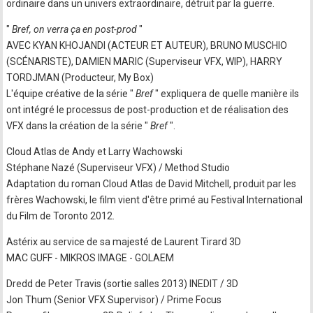
ordinaire dans un univers extraordinaire, détruit par la guerre.
"
Bref, on verra ça en post-prod
"
AVEC KYAN KHOJANDI (ACTEUR ET AUTEUR), BRUNO MUSCHIO
(SCÉNARISTE), DAMIEN MARIC (Superviseur VFX, WIP), HARRY
TORDJMAN (Producteur, My Box)
L'équipe créative de la série "
Bref
" expliquera de quelle manière ils
ont intégré le processus de post-production et de réalisation des
VFX dans la création de la série "
Bref
".
Cloud Atlas de Andy et Larry Wachowski
Stéphane Nazé (Superviseur VFX) / Method Studio
Adaptation du roman Cloud Atlas de David Mitchell, produit par les
frères Wachowski, le film vient d'être primé au Festival International
du Film de Toronto 2012.
Astérix au service de sa majesté de Laurent Tirard 3D
MAC GUFF - MIKROS IMAGE - GOLAEM
Dredd de Peter Travis (sortie salles 2013) INEDIT / 3D
Jon Thum (Senior VFX Supervisor) / Prime Focus