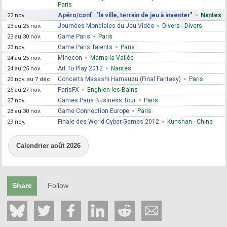
Paris
Apéro/conf : "la ville, terrain de jeu à inventer"
Nantes
22 nov.
Journées Mondiales du Jeu Vidéo
Divers - Divers
23 au 25 nov.
Game Paris
Paris
23 au 30 nov.
Game Paris Talents
Paris
23 nov.
Minecon
Marne-la-Vallée
24 au 25 nov.
Art To Play 2012
Nantes
24 au 25 nov.
Concerts Masashi Hamauzu (Final Fantasy)
Paris
26 nov. au 7 déc.
ParisFX
Enghien-les-Bains
26 au 27 nov.
Games Paris Business Tour
Paris
27 nov.
Game Connection Europe
Paris
28 au 30 nov.
Finale des World Cyber Games 2012
Kunshan - Chine
29 nov.
Calendrier août 2026
Share
Follow