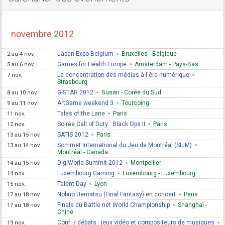
novembre 2012
Japan Expo Belgium
Bruxelles - Belgique
2 au 4 nov.
Games for Health Europe
Amsterdam - Pays-Bas
5 au 6 nov.
La concentration des médias à l'ère numérique
7 nov.
Strasbourg
G-STAR 2012
Busan - Corée du Sud
8 au 10 nov.
ArtGame weekend 3
Tourcoing
9 au 11 nov.
Tales of the Lane
Paris
11 nov.
Soirée Call of Duty : Black Ops II
Paris
12 nov.
SATIS 2012
Paris
13 au 15 nov.
Sommet International du Jeu de Montréal (SIJM)
13 au 14 nov.
Montréal - Canada
DigiWorld Summit 2012
Montpellier
14 au 15 nov.
Luxembourg Gaming
Luxembourg - Luxembourg
14 nov.
Talent Day
Lyon
15 nov.
Nobuo Uematsu (Final Fantasy) en concert
Paris
17 au 18 nov.
Finale du Battle.net World Championship
Shanghaï -
17 au 18 nov.
Chine
Conf. / débats : jeux vidéo et compositeurs de musiques
19 nov.