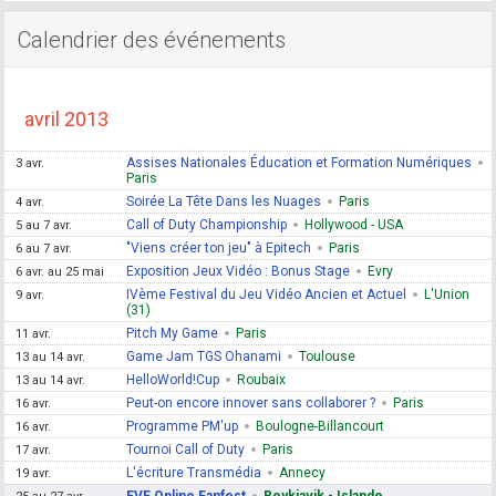
Calendrier des événements
avril 2013
Assises Nationales Éducation et Formation Numériques
3 avr.
Paris
Soirée La Tête Dans les Nuages
Paris
4 avr.
Call of Duty Championship
Hollywood - USA
5 au 7 avr.
"Viens créer ton jeu" à Epitech
Paris
6 au 7 avr.
Exposition Jeux Vidéo : Bonus Stage
Evry
6 avr. au 25 mai
IVème Festival du Jeu Vidéo Ancien et Actuel
L'Union
9 avr.
(31)
Pitch My Game
Paris
11 avr.
Game Jam TGS Ohanami
Toulouse
13 au 14 avr.
HelloWorld!Cup
Roubaix
13 au 14 avr.
Peut-on encore innover sans collaborer ?
Paris
16 avr.
Programme PM'up
Boulogne-Billancourt
16 avr.
Tournoi Call of Duty
Paris
17 avr.
L'écriture Transmédia
Annecy
19 avr.