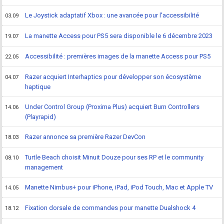
Le Joystick adaptatif Xbox : une avancée pour l'accessibilité
03.09
La manette Access pour PS5 sera disponible le 6 décembre 2023
19.07
Accessibilité : premières images de la manette Access pour PS5
22.05
Razer acquiert Interhaptics pour développer son écosystème
04.07
haptique
Under Control Group (Proxima Plus) acquiert Burn Controllers
14.06
(Playrapid)
Razer annonce sa première Razer DevCon
18.03
Turtle Beach choisit Minuit Douze pour ses RP et le community
08.10
management
Manette Nimbus+ pour iPhone, iPad, iPod Touch, Mac et Apple TV
14.05
Fixation dorsale de commandes pour manette Dualshock 4
18.12