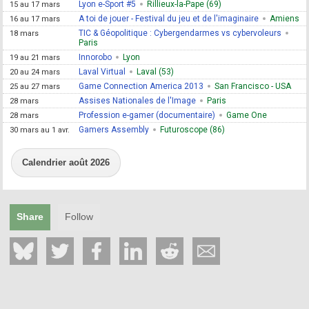
Lyon e-Sport #5
Rillieux-la-Pape (69)
15 au 17 mars
A toi de jouer - Festival du jeu et de l'imaginaire
Amiens
16 au 17 mars
TIC & Géopolitique : Cybergendarmes vs cybervoleurs
18 mars
Paris
Innorobo
Lyon
19 au 21 mars
Laval Virtual
Laval (53)
20 au 24 mars
Game Connection America 2013
San Francisco - USA
25 au 27 mars
Assises Nationales de l'Image
Paris
28 mars
Profession e-gamer (documentaire)
Game One
28 mars
Gamers Assembly
Futuroscope (86)
30 mars au 1 avr.
Calendrier août 2026
Share
Follow