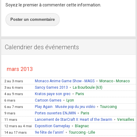
Soyez le premier à commenter cette information.
Poster un commentaire
Calendrier des événements
mars 2013
Monaco Anime Game Show - MAGS
Monaco - Monaco
2 au 3 mars
Sancy Games 2013
La Bourboule (63)
3 au 6 mars
Kratos paye son grec
Paris
4 au 9 mars
Cartoon Games
Lyon
6 mars
Play Again : Musée pop du jeu vidéo
Tourcoing
6 au 7 mars
Portes ouvertes ENJMIN
Paris
9 mars
Lancement de StarCraft II: Heart of the Swarm
Versailles
11 mars
Exposition Gameplay
Blagnac
12 mars au 4 mai
9e fête de l'anim'
Tourcoing - Lille
14 au 17 mars