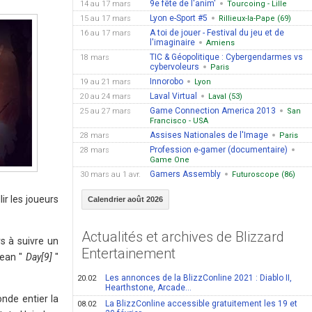
9e fête de l'anim'
14 au 17 mars
Tourcoing - Lille
Lyon e-Sport #5
15 au 17 mars
Rillieux-la-Pape (69)
A toi de jouer - Festival du jeu et de
16 au 17 mars
l'imaginaire
Amiens
TIC & Géopolitique : Cybergendarmes vs
18 mars
cybervoleurs
Paris
Innorobo
19 au 21 mars
Lyon
Laval Virtual
20 au 24 mars
Laval (53)
Game Connection America 2013
25 au 27 mars
San
Francisco - USA
Assises Nationales de l'Image
28 mars
Paris
Profession e-gamer (documentaire)
28 mars
Game One
Gamers Assembly
30 mars au 1 avr.
Futuroscope (86)
ir les joueurs
Calendrier août 2026
Actualités et archives de Blizzard
s à suivre un
Entertainement
ean "
Day[9]
"
Les annonces de la BlizzConline 2021 : Diablo II,
20.02
Hearthstone, Arcade...
nde entier la
La BlizzConline accessible gratuitement les 19 et
08.02