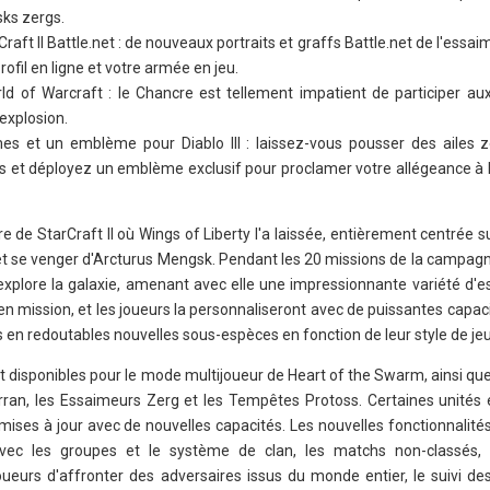
sks zergs.
Craft II Battle.net : de nouveaux portraits et graffs Battle.net de l'essai
rofil en ligne et votre armée en jeu.
d of Warcraft : le Chancre est tellement impatient de participer a
'explosion.
es et un emblème pour Diablo III : laissez-vous pousser des ailes z
s et déployez un emblème exclusif pour proclamer votre allégeance à 
e de StarCraft II où Wings of Liberty l'a laissée, entièrement centrée s
m et se venger d'Arcturus Mengsk. Pendant les 20 missions de la campagn
 explore la galaxie, amenant avec elle une impressionnante variété d'e
en mission, et les joueurs la personnaliseront avec de puissantes capaci
 en redoutables nouvelles sous-espèces en fonction de leur style de jeu
 disponibles pour le mode multijoueur de Heart of the Swarm, ainsi qu
erran, les Essaimeurs Zerg et les Tempêtes Protoss. Certaines unités 
mises à jour avec de nouvelles capacités. Les nouvelles fonctionnalité
 avec les groupes et le système de clan, les matchs non-classés,
oueurs d'affronter des adversaires issus du monde entier, le suivi des