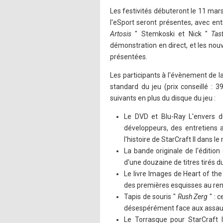
Les festivités débuteront le 11 mar
l'eSport seront présentes, avec ent
Artosis
" Stemkoski et Nick "
Tas
démonstration en direct, et les nouv
présentées.
Les participants à l'évènement de l
standard du jeu (prix conseillé : 39,
suivants en plus du disque du jeu :
Le DVD et Blu-Ray L'envers d
développeurs, des entretiens a
l'histoire de StarCraft II dans
La bande originale de l'éditio
d'une douzaine de titres tirés du
Le livre Images de Heart of the
des premières esquisses au rend
Tapis de souris "
Rush Zerg
" : 
désespérément face aux assaut
Le Torrasque pour StarCraft I