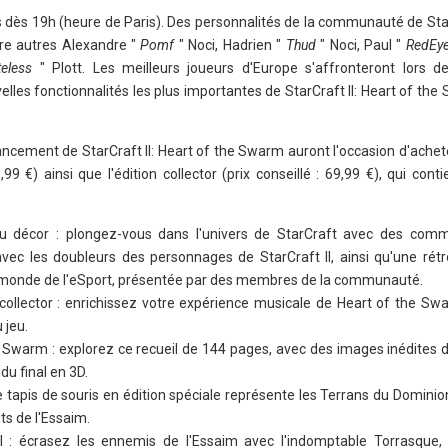
s dès 19h (heure de Paris). Des personnalités de la communauté de Star
re autres Alexandre "
Pomf
" Noci, Hadrien "
Thud
" Noci, Paul "
RedEy
teless
" Plott. Les meilleurs joueurs d'Europe s'affronteront lors 
elles fonctionnalités les plus importantes de StarCraft II: Heart of th
ancement de StarCraft II: Heart of the Swarm auront l'occasion d'achet
99 €) ainsi que l'édition collector (prix conseillé : 69,99 €), qui conti
u décor : plongez-vous dans l'univers de StarCraft avec des comm
vec les doubleurs des personnages de StarCraft II, ainsi qu'une rétr
 le monde de l'eSport, présentée par des membres de la communauté.
n collector : enrichissez votre expérience musicale de Heart of the Sw
 jeu.
 Swarm : explorez ce recueil de 144 pages, avec des images inédites d
u final en 3D.
ce tapis de souris en édition spéciale représente les Terrans du Dominio
s de l'Essaim.
I : écrasez les ennemis de l'Essaim avec l'indomptable Torrasque,