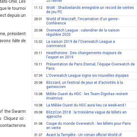
20 février
tats-Unis. Les
WoW : Shadowlands enregistre un record de ventes
ue le tournoi
11.12
de jeu PC
rect depuis un
World of Warcraft, l'incarnation d'un genre -
28.01
Conférence
Overwatch League : calendrier de la saison
20.08
me, président
régulière 2020
 avons hâte de
La saison 2019 de l'Overwatch League a
15.02
commencé
Hearthstone : Des changements majeurs de
29.11
l'esport en 2019
Présentation de Paris Eternal, l'équipe Overwatch de
10.11
Paris
L'Overwatch League signe six nouvelles équipes
07.09
Blizzard, un festival de jeux et d'activités à la
20.08
gamescom
Mêlée Ouest du HGC : les Team Dignitas restent
15.08
invaincus
La Mêlée Ouest du HGC aura lieu ce week-end !
10.08
t of the Swarm
BlizzCon 2018 : la troisième vague de billets en
09.08
approche
 Cliquez ici :
Coupe du monde Overwatch : les billets pour Paris
01.08
 contacterons
en vente
Avant la Tempête - Un roman officiel World of
31.07