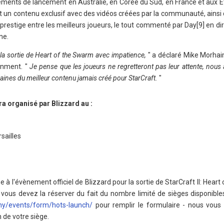
ements de lancement en Australie, en Corée du Sud, en France et aux É
 un contenu exclusif avec des vidéos créées par la communauté, ainsi q
prestige entre les meilleurs joueurs, le tout commenté par Day[9] en di
ne.
a sortie de Heart of the Swarm avec impatience,
" a déclaré Mike Morhai
inment. "
Je pense que les joueurs ne regretteront pas leur attente, nous
maines du meilleur contenu jamais créé pour StarCraft.
"
ra organisé par Blizzard au :
sailles
à l'évènement officiel de Blizzard pour la sortie de StarCraft II: Hear
 vous devez la réserver du fait du nombre limité de sièges disponibles.
any/events/form/hots-launch/
pour remplir le formulaire - nous vous
 de votre siège.