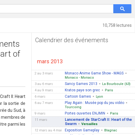
10,758 lectures
Calendrier des événements
ments
eart of
mars 2013
Monaco Anime Game Show - MAGS
2 au 3 mars
Monaco - Monaco
Sancy Games 2013
3 au 6 mars
La Bourboule (63)
Kratos paye son grec
4 au 9 mars
Paris
raft II: Heart
Cartoon Games
6 mars
Lyon
Play Again : Musée pop du jeu vidéo
r la sortie de
6 au 7 mars
Tourcoing
orée du Sud, à
Portes ouvertes ENJMIN
9 mars
Paris
es membres de
Lancement de StarCraft II: Heart of the
11 mars
être parmi les
Swarm
Versailles
Exposition Gameplay
12 mars au 4 mai
Blagnac