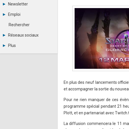
Tous les forums
Newsletter
Créer un compte
Archives
Se connecter
Emploi
Abonnement
Messages privés
Consulter les annonces
Contacter un modérateur
Rechercher
Déposer une annonce
Observatoire de l'emploi
Réseaux sociaux
Métiers et compétences
Twitter
Plus
Youtube
Annonceurs
LinkedIn
Statistiques
Facebook
Plan du site
Instagram
Sitemap XML
Pinterest
Ping Awards
A propos
En plus des neuf lancements officiel
Mentions légales
et accompagner la sortie du nouveau 
Pour ne rien manquer de ces évènem
programme spécial pendant 21 heur
Plott, et en partenariat avec Twitch.
La diffusion commencera le 11 mars