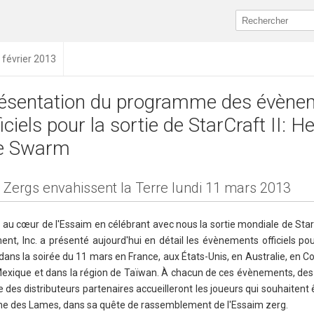
 février 2013
ésentation du programme des évène
ficiels pour la sortie de StarCraft II: H
e Swarm
 Zergs envahissent la Terre lundi 11 mars 2013
 au cœur de l'Essaim en célébrant avec nous la sortie mondiale de StarC
nt, Inc. a présenté aujourd'hui en détail les évènements officiels pou
dans la soirée du 11 mars en France, aux États-Unis, en Australie, en C
u Mexique et dans la région de Taïwan. À chacun de ces évènements, d
des distributeurs partenaires accueilleront les joueurs qui souhaitent 
eine des Lames, dans sa quête de rassemblement de l'Essaim zerg.