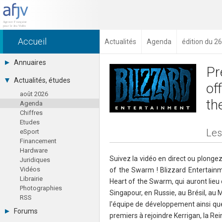
Accueil
Actualités
Agenda
édition du 26
Annuaires
Pr
Toutes les sociétés (691)
Actualités, études
of
Studios (418)
août 2026
Editeurs (49)
th
Agenda
Distributeurs (16)
Chiffres
Hard. / Accessoires (10)
Etudes
Middlewares (15)
Les
eSport
Prestataires (99)
Financement
Assoc. / Syndicats (21)
Hardware
Formations / Ecoles (46)
Suivez la vidéo en direct ou plongez
Juridiques
Presse spécialisée (17)
Vidéos
of the Swarm ! Blizzard Entertainme
Librairie
Heart of the Swarm, qui auront lieu 
Photographies
Singapour, en Russie, au Brésil, a
RSS
l'équipe de développement ainsi que 
Forums
premiers à rejoindre Kerrigan, la R