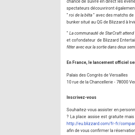
chance de suivre en direct les évèn
spectateurs découvriront également
"
roi de la bêta
" avec des matchs de 
bunker situé au QG de Blizzard à Irvi
"
La communauté de StarCraft attend l
et cofondateur de Blizzard Enterta
fêter avec eux la sortie dans deux se
En France, le lancement officiel se
Palais des Congrès de Versailles
10 rue de la Chancellerie - 78000 Ver
Inscrivez-vous
Souhaitez-vous assister en personne 
? La place assise est gratuite mais
http://eu.blizzard.com/fr-fr/comp
afin de vous confirmer la réservation