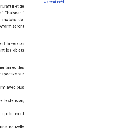
Warcraf inédit
Craft II et de
e
" Chaloner, "
de matchs de
e Swarm seront
er† la version
ent les objets
entaires des
ospective sur
arm avec plus
e l'extension,
n qui tiennent
 une nouvelle