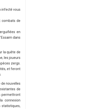
m infecté vous
ux combats de
erguifiées en
l'Essaim dans
ur la quête de
e, les joueurs
spèces zergs.
tés, et feront
.
e de nouvelles
existantes de
s permettront
 la connexion
 statistiques,