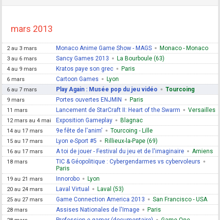
mars 2013
Monaco Anime Game Show - MAGS
Monaco - Monaco
2 au 3 mars
Sancy Games 2013
La Bourboule (63)
3 au 6 mars
Kratos paye son grec
Paris
4 au 9 mars
Cartoon Games
Lyon
6 mars
Play Again : Musée pop du jeu vidéo
Tourcoing
6 au 7 mars
Portes ouvertes ENJMIN
Paris
9 mars
Lancement de StarCraft II: Heart of the Swarm
Versailles
11 mars
Exposition Gameplay
Blagnac
12 mars au 4 mai
9e fête de l'anim'
Tourcoing - Lille
14 au 17 mars
Lyon e-Sport #5
Rillieux-la-Pape (69)
15 au 17 mars
A toi de jouer - Festival du jeu et de l'imaginaire
Amiens
16 au 17 mars
TIC & Géopolitique : Cybergendarmes vs cybervoleurs
18 mars
Paris
Innorobo
Lyon
19 au 21 mars
Laval Virtual
Laval (53)
20 au 24 mars
Game Connection America 2013
San Francisco - USA
25 au 27 mars
Assises Nationales de l'Image
Paris
28 mars
Profession e-gamer (documentaire)
Game One