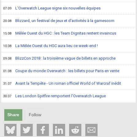
L'Overwatch League signe six nouvelles équipes
07.09
Blizzard, un festival de jeux et d'activités à la gamescom
20.08
Mêlée Ouest du HGC : les Team Dignitas restent invaincus
15.08
La Mêlée Ouest du HGC aura lieu ce week-end !
10.08
BlizzCon 2018 : la troisième vague de billets en approche
09.08
Coupe du monde Overwatch : les billets pour Paris en vente
01.08
Avant la Tempête - Un roman officiel World of Warcraf inédit
31.07
Les London Spitfire remportent l'Overwatch League
30.07
Share
Follow