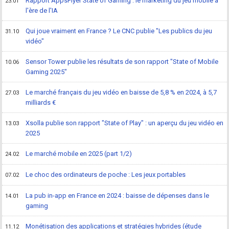
Rapport AppsFlyer State of Gaming : le marketing du jeu mobile à
23.01
l'ère de l'IA
Qui joue vraiment en France ? Le CNC publie "Les publics du jeu
31.10
vidéo"
Sensor Tower publie les résultats de son rapport "State of Mobile
10.06
Gaming 2025"
Le marché français du jeu vidéo en baisse de 5,8 % en 2024, à 5,7
27.03
milliards €
Xsolla publie son rapport "State of Play" : un aperçu du jeu vidéo en
13.03
2025
Le marché mobile en 2025 (part 1/2)
24.02
Le choc des ordinateurs de poche : Les jeux portables
07.02
La pub in-app en France en 2024 : baisse de dépenses dans le
14.01
gaming
Monétisation des applications et stratégies hybrides (étude
11.12