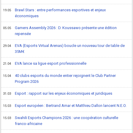
Brawl Stars : entre performances esportives et enjeux
19.05
économiques
Gamers Assembly 2026 : D. Koussawo présente une édition
05.05
repensée
EVA (Esports Virtual Arenas) boucle un nouveau tour de table de
29.04
35M€
EVA lance sa ligue esport professionnelle
21.04
40 clubs esports du monde entier rejoignent le Club Partner
15.04
Program 2026
Esport : rapport sur les enjeux économiques et juridiques
31.03
Esport européen : Bertrand Amar et Matthieu Dallon lancent N.E.O.
15.03
Swahili Esports Champions 2026 : une coopération culturelle
15.03
franco-africaine