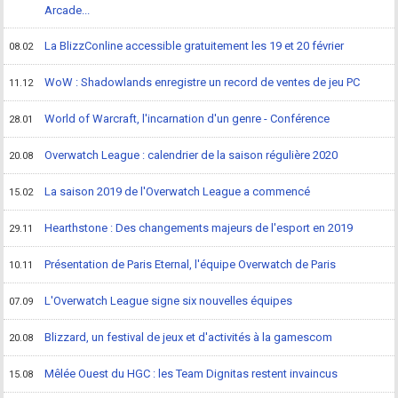
Arcade...
La BlizzConline accessible gratuitement les 19 et 20 février
08.02
WoW : Shadowlands enregistre un record de ventes de jeu PC
11.12
World of Warcraft, l'incarnation d'un genre - Conférence
28.01
Overwatch League : calendrier de la saison régulière 2020
20.08
La saison 2019 de l'Overwatch League a commencé
15.02
Hearthstone : Des changements majeurs de l'esport en 2019
29.11
Présentation de Paris Eternal, l'équipe Overwatch de Paris
10.11
L'Overwatch League signe six nouvelles équipes
07.09
Blizzard, un festival de jeux et d'activités à la gamescom
20.08
Mêlée Ouest du HGC : les Team Dignitas restent invaincus
15.08