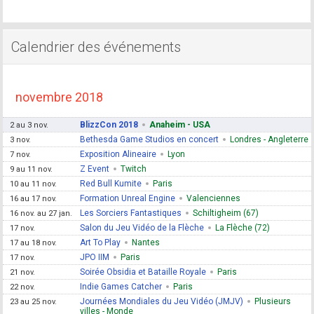
Calendrier des événements
novembre 2018
BlizzCon 2018
Anaheim - USA
2 au 3 nov.
Bethesda Game Studios en concert
Londres - Angleterre
3 nov.
Exposition Alineaire
Lyon
7 nov.
Z Event
Twitch
9 au 11 nov.
Red Bull Kumite
Paris
10 au 11 nov.
Formation Unreal Engine
Valenciennes
16 au 17 nov.
Les Sorciers Fantastiques
Schiltigheim (67)
16 nov. au 27 jan.
Salon du Jeu Vidéo de la Flèche
La Flèche (72)
17 nov.
Art To Play
Nantes
17 au 18 nov.
JPO IIM
Paris
17 nov.
Soirée Obsidia et Bataille Royale
Paris
21 nov.
Indie Games Catcher
Paris
22 nov.
Journées Mondiales du Jeu Vidéo (JMJV)
Plusieurs
23 au 25 nov.
villes - Monde