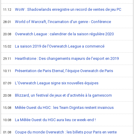
WoW : Shadowlands enregistre un record de ventes de jeu PC
11.12
World of Warcraft, l'incarnation d'un genre - Conférence
28.01
Overwatch League : calendrier de la saison régulière 2020
20.08
La saison 2019 de l'Overwatch League a commencé
15.02
Hearthstone : Des changements majeurs de l'esport en 2019
29.11
Présentation de Paris Eternal, l'équipe Overwatch de Paris
10.11
L'Overwatch League signe six nouvelles équipes
07.09
Blizzard, un festival de jeux et d'activités à la gamescom
20.08
Mêlée Ouest du HGC : les Team Dignitas restent invaincus
15.08
La Mêlée Ouest du HGC aura lieu ce week-end !
10.08
Coupe du monde Overwatch : les billets pour Paris en vente
01.08