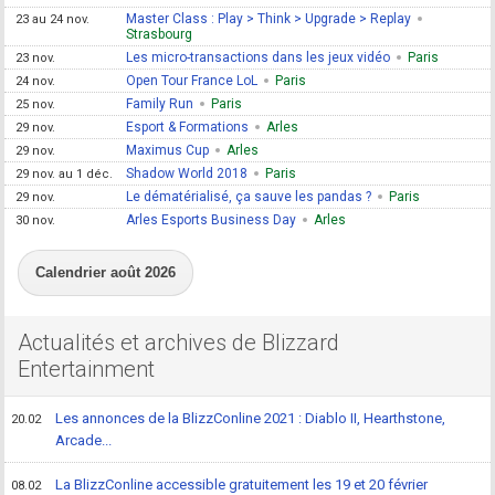
Master Class : Play > Think > Upgrade > Replay
23 au 24 nov.
Strasbourg
Les micro-transactions dans les jeux vidéo
Paris
23 nov.
Open Tour France LoL
Paris
24 nov.
Family Run
Paris
25 nov.
Esport & Formations
Arles
29 nov.
Maximus Cup
Arles
29 nov.
Shadow World 2018
Paris
29 nov. au 1 déc.
Le dématérialisé, ça sauve les pandas ?
Paris
29 nov.
Arles Esports Business Day
Arles
30 nov.
Calendrier août 2026
Actualités et archives de Blizzard
Entertainment
Les annonces de la BlizzConline 2021 : Diablo II, Hearthstone,
20.02
Arcade...
La BlizzConline accessible gratuitement les 19 et 20 février
08.02