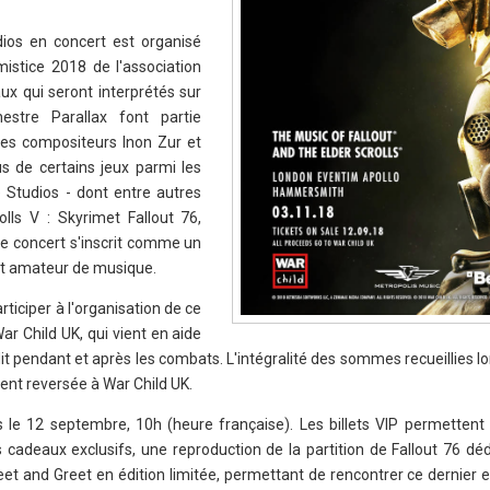
os en concert est organisé
stice 2018 de l'association
ux qui seront interprétés sur
estre Parallax font partie
res compositeurs Inon Zur et
s de certains jeux parmi les
Studios - dont entre autres
olls V : Skyrimet Fallout 76,
e concert s'inscrit comme un
t amateur de musique.
ticiper à l'organisation de ce
ar Child UK, qui vient en aide
t pendant et après les combats. L'intégralité des sommes recueillies lo
ment reversée à War Child UK.
s le 12 septembre, 10h (heure française). Les billets VIP permettent 
s cadeaux exclusifs, une reproduction de la partition de Fallout 76 dé
eet and Greet en édition limitée, permettant de rencontrer ce dernier