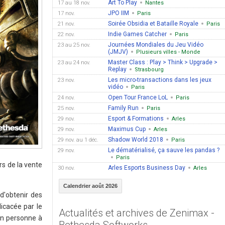
Art To Play
17 au 18 nov.
Nantes
JPO IIM
17 nov.
Paris
Soirée Obsidia et Bataille Royale
21 nov.
Paris
Indie Games Catcher
22 nov.
Paris
Journées Mondiales du Jeu Vidéo
23 au 25 nov.
(JMJV)
Plusieurs villes - Monde
Master Class : Play > Think > Upgrade >
23 au 24 nov.
Replay
Strasbourg
Les micro-transactions dans les jeux
23 nov.
vidéo
Paris
Open Tour France LoL
24 nov.
Paris
Family Run
25 nov.
Paris
Esport & Formations
29 nov.
Arles
Maximus Cup
29 nov.
Arles
Shadow World 2018
29 nov. au 1 déc.
Paris
Le dématérialisé, ça sauve les pandas ?
29 nov.
Paris
rs de la vente
Arles Esports Business Day
30 nov.
Arles
Calendrier août 2026
d'obtenir des
dicacée par le
Actualités et archives de Zenimax -
 en personne à