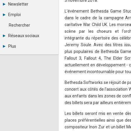
3 novembre 2018.
Tous les forums
Newsletter
Créer un compte
L'événement Bethesda Game Studi
Archives
Se connecter
Emploi
Abonnement
dans le cadre de la campagne Armi
Messages privés
Consulter les annonces
Contacter un modérateur
caritative War Child UK. Les morcea
Rechercher
Déposer une annonce
scène par les choeurs et l'orch
Observatoire de l'emploi
Réseaux sociaux
intégrante du répertoire des célèb
Métiers et compétences
Twitter
Jeremy Soule. Avec des titres issu
Plus
Youtube
plus populaires de Bethesda Game 
Annonceurs
LinkedIn
Fallout 3, Fallout 4, The Elder Scr
Statistiques
Facebook
actuellement en développement - c
Plan du site
Instagram
Sitemap XML
Pinterest
événement incontournable pour tou
Ping Awards
A propos
Bethesda Softworks se réjouit de par
Mentions légales
concert aux côtés de l'association W
aux enfants dans les zones de confli
des billets sera par ailleurs entière
Les billets seront mis en vente dè
places préférentielles ainsi que de
compositeur Inon Zur et un billet M