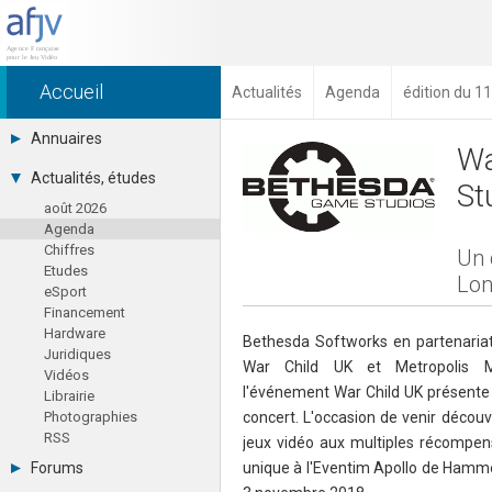
Accueil
Actualités
Agenda
édition du 1
Annuaires
Wa
Toutes les sociétés (691)
Actualités, études
St
Studios (418)
août 2026
Editeurs (49)
Agenda
Distributeurs (16)
Chiffres
Hard. / Accessoires (10)
Un 
Etudes
Middlewares (15)
Lon
eSport
Prestataires (99)
Financement
Assoc. / Syndicats (21)
Hardware
Formations / Ecoles (46)
Bethesda Softworks en partenariat 
Juridiques
Presse spécialisée (17)
War Child UK et Metropolis Mu
Vidéos
l'événement War Child UK présente
Librairie
Photographies
concert. L'occasion de venir découv
RSS
jeux vidéo aux multiples récompens
Forums
unique à l'Eventim Apollo de Hamme