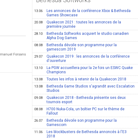
Bethesda Softworks
Les annonces de la conférence Xbox & Bethesda
13.06
Games Showcase
Quakecon 2021 : toutes les annonces de la
20.08
première journée
Bethesda Softworks acquiert le studio canadien
28.10
Alpha Dog Games
Bethesda dévoile son programme pour la
08.08
gamescom 2019
Emmanuel Forsans
Quakecon 2019 : les annonces de la conférence
29.07
d'ouverture
La PGW accueillera pour la 2e fois un ESWC Quake
13.10
Champions
Toutes les infos à retenir de la Quakecon 2018
13.08
Bethesda Game Studios s'agrandit avec Escalation
13.08
Studios
Quakecon 2018 - Bethesda présente ses deux
09.08
tournois esport
H700 Nuka-Cola, un boîtier PC sur le thème de
08.08
Fallout
Bethesda dévoile son programme pour la
26.07
Gamescom
Les blockbusters de Bethesda annoncés à l'E3
11.06
2018