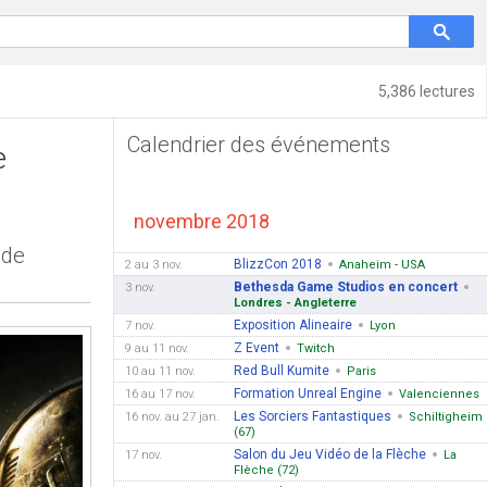
5,386 lectures
Calendrier des événements
e
novembre 2018
 de
BlizzCon 2018
2 au 3 nov.
Anaheim - USA
Bethesda Game Studios en concert
3 nov.
Londres - Angleterre
Exposition Alineaire
7 nov.
Lyon
Z Event
9 au 11 nov.
Twitch
Red Bull Kumite
10 au 11 nov.
Paris
Formation Unreal Engine
16 au 17 nov.
Valenciennes
Les Sorciers Fantastiques
16 nov. au 27 jan.
Schiltigheim
(67)
Salon du Jeu Vidéo de la Flèche
17 nov.
La
Flèche (72)