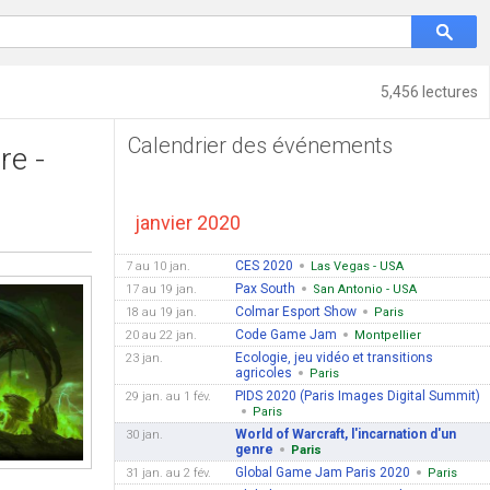
5,456 lectures
Calendrier des événements
re -
janvier 2020
CES 2020
7 au 10 jan.
Las Vegas - USA
Pax South
17 au 19 jan.
San Antonio - USA
Colmar Esport Show
18 au 19 jan.
Paris
Code Game Jam
20 au 22 jan.
Montpellier
Ecologie, jeu vidéo et transitions
23 jan.
agricoles
Paris
PIDS 2020 (Paris Images Digital Summit)
29 jan. au 1 fév.
Paris
World of Warcraft, l'incarnation d'un
30 jan.
genre
Paris
Global Game Jam Paris 2020
31 jan. au 2 fév.
Paris