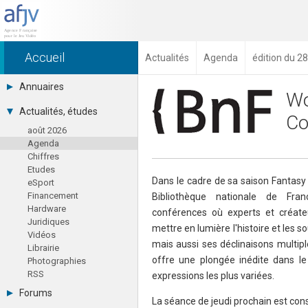
Accueil
Actualités
Agenda
édition du 28
Annuaires
Wo
Toutes les sociétés (691)
Actualités, études
Co
Studios (418)
août 2026
Editeurs (49)
Agenda
Distributeurs (16)
Chiffres
Hard. / Accessoires (10)
Etudes
Middlewares (15)
Dans le cadre de sa saison Fantasy 
eSport
Prestataires (99)
Financement
Bibliothèque nationale de Fr
Assoc. / Syndicats (21)
Hardware
Formations / Ecoles (46)
conférences où experts et créate
Juridiques
Presse spécialisée (17)
mettre en lumière l'histoire et les so
Vidéos
mais aussi ses déclinaisons multipl
Librairie
offre une plongée inédite dans le
Photographies
RSS
expressions les plus variées.
Forums
La séance de jeudi prochain est con