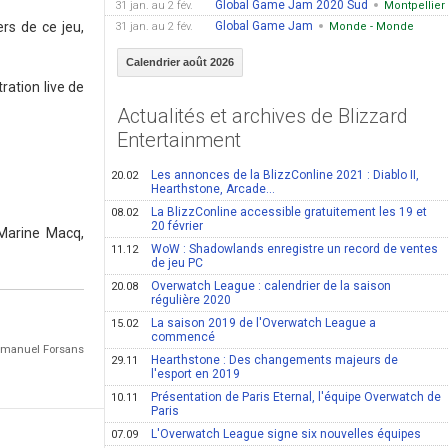
Global Game Jam 2020 Sud
31 jan. au 2 fév.
Montpellier
rs de ce jeu,
Global Game Jam
31 jan. au 2 fév.
Monde - Monde
Calendrier août 2026
ation live de
Actualités et archives de Blizzard
Entertainment
Les annonces de la BlizzConline 2021 : Diablo II,
20.02
Hearthstone, Arcade...
La BlizzConline accessible gratuitement les 19 et
08.02
20 février
Marine Macq,
WoW : Shadowlands enregistre un record de ventes
11.12
de jeu PC
Overwatch League : calendrier de la saison
20.08
régulière 2020
La saison 2019 de l'Overwatch League a
15.02
commencé
Emmanuel Forsans
Hearthstone : Des changements majeurs de
29.11
l'esport en 2019
Présentation de Paris Eternal, l'équipe Overwatch de
10.11
Paris
L'Overwatch League signe six nouvelles équipes
07.09