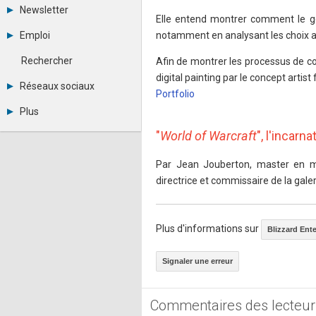
Tous les forums
Newsletter
Créer un compte
Elle entend montrer comment le gen
Archives
Se connecter
Emploi
notamment en analysant les choix ar
Abonnement
Messages privés
Consulter les annonces
Contacter un modérateur
Rechercher
Afin de montrer les processus de c
Déposer une annonce
digital painting par le concept artist
Observatoire de l'emploi
Réseaux sociaux
Portfolio
Métiers et compétences
Twitter
Plus
Youtube
Annonceurs
LinkedIn
"
World of Warcraft
", l'incarn
Statistiques
Facebook
Plan du site
Instagram
Par Jean Jouberton, master en m
Sitemap XML
Pinterest
directrice et commissaire de la galer
Ping Awards
A propos
Mentions légales
Plus d'informations sur
Blizzard Ent
Signaler une erreur
Commentaires des lecteur