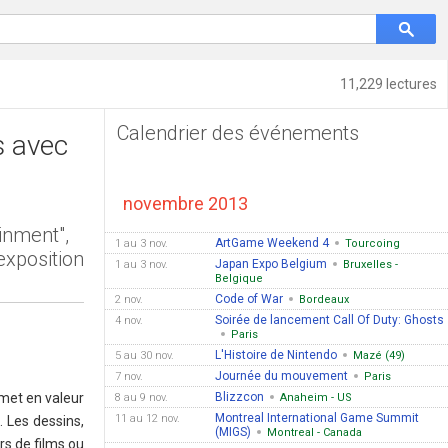
11,229 lectures
Calendrier des événements
s avec
novembre 2013
inment",
ArtGame Weekend 4
1 au 3 nov.
Tourcoing
exposition
Japan Expo Belgium
1 au 3 nov.
Bruxelles -
Belgique
Code of War
2 nov.
Bordeaux
Soirée de lancement Call Of Duty: Ghosts
4 nov.
Paris
L'Histoire de Nintendo
5 au 30 nov.
Mazé (49)
Journée du mouvement
7 nov.
Paris
 met en valeur
Blizzcon
8 au 9 nov.
Anaheim - US
Montreal International Game Summit
11 au 12 nov.
. Les dessins,
(MIGS)
Montreal - Canada
rs de films ou