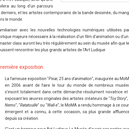
ilera au long d'un parcours
 derniers, et les artistes contemporains de la bande dessinée, du mang
vers le monde.
iliariser avec les nouvelles technologies numériques utilisées par
istique majeure nécessaire à la réalisation d'un film d'animation ou d'un
aster class auront lieu très régulièrement au sein du musée afin que le
uissent rencontrer les plus grands artistes de l'Art Ludique
première exposition
La fameuse exposition "
Pixar, 25 ans d'animation
", inaugurée au Mo
en 2006 avant de faire le tour du monde de nombreux musées 
s'inscrit totalement dans cette démarche résolument novatrice et 
exposant les œuvres originales des artistes créateurs de "
Toy Story
",
Nemo
", "
Ratatouille
" ou "
Wall-e
", le MoMA a rendu hommage à ce coura
émergent et a connu, à cette occasion, sa plus grande affluence
depuis sa création.