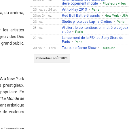
développement mobile
Plusieurs villes
Art to Play 2013
23 nov. au 24 oct.
Paris
a, du cinéma,
Red Bull Battle Grounds
23 au 24 nov.
New York - USA
Studio photo Les Lapins Crétins
23 nov.
Paris
Atelier : le contentieux en matière de jeux
28 nov.
 les artistes
vidéo
Paris
 jeu vidéo.Des
Lancement de la PS4 au Sony Store de
29 nov.
Paris
Paris
 grand public,
Toulouse Game Show
30 nov. au 1 déc.
Toulouse
Calendrier août 2026
MA à New York
prestigieux,
populaire. En
 "
Le Monde de
nt artistique
 de visiteurs