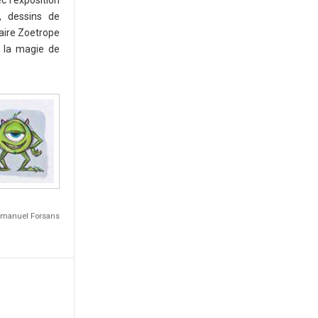
c l'exposition
, dessins de
laire Zoetrope
s la magie de
Emmanuel Forsans