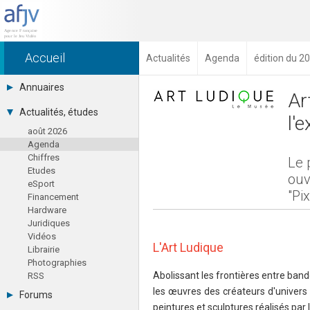
Accueil
Actualités
Agenda
édition du 20
Annuaires
Ar
Toutes les sociétés (691)
Actualités, études
l'
Studios (418)
août 2026
Editeurs (49)
Agenda
Distributeurs (16)
Chiffres
Hard. / Accessoires (10)
Le 
Etudes
Middlewares (15)
ouv
eSport
Prestataires (99)
"Pi
Financement
Assoc. / Syndicats (21)
Hardware
Formations / Ecoles (46)
Juridiques
Presse spécialisée (17)
Vidéos
L'Art Ludique
Librairie
Photographies
Abolissant les frontières entre band
RSS
les œuvres des créateurs d'univers 
Forums
peintures et sculptures réalisés par