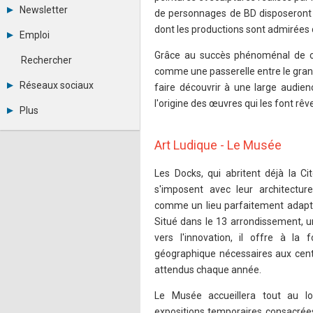
Tous les forums
Newsletter
de personnages de BD disposeront d
Créer un compte
Archives
dont les productions sont admirées 
Se connecter
Emploi
Abonnement
Messages privés
Consulter les annonces
Grâce au succès phénoménal de ces
Contacter un modérateur
Rechercher
Déposer une annonce
comme une passerelle entre le grand 
Observatoire de l'emploi
Réseaux sociaux
faire découvrir à une large audien
Métiers et compétences
l'origine des œuvres qui les font rêve
Twitter
Plus
Youtube
Annonceurs
LinkedIn
Statistiques
Art Ludique - Le Musée
Facebook
Plan du site
Instagram
Sitemap XML
Pinterest
Les Docks, qui abritent déjà la C
Ping Awards
s'imposent avec leur architecture
A propos
comme un lieu parfaitement adapté 
Mentions légales
Situé dans le 13 arrondissement, u
vers l'innovation, il offre à la f
géographique nécessaires aux centa
attendus chaque année.
Le Musée accueillera tout au l
expositions temporaires consacrées 