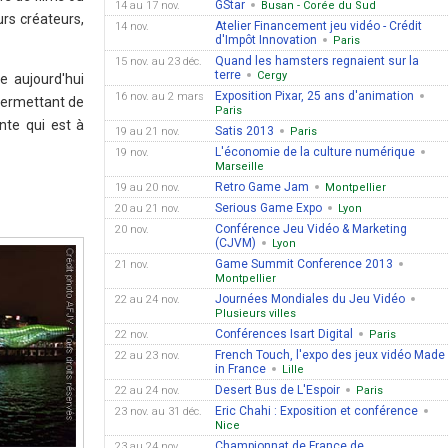
GStar
14 au 17 nov.
Busan - Corée du Sud
rs créateurs,
Atelier Financement jeu vidéo - Crédit
14 nov.
d'Impôt Innovation
Paris
Quand les hamsters regnaient sur la
15 nov. au 23 déc.
terre
Cergy
e aujourd'hui
Exposition Pixar, 25 ans d'animation
16 nov. au 2 mars
 permettant de
Paris
nte qui est à
Satis 2013
19 au 21 nov.
Paris
L'économie de la culture numérique
19 nov.
Marseille
Retro Game Jam
19 au 20 nov.
Montpellier
Serious Game Expo
20 au 21 nov.
Lyon
Conférence Jeu Vidéo & Marketing
20 nov.
(CJVM)
Lyon
Game Summit Conference 2013
21 nov.
Montpellier
Journées Mondiales du Jeu Vidéo
22 au 24 nov.
Plusieurs villes
Conférences Isart Digital
22 nov.
Paris
French Touch, l'expo des jeux vidéo Made
22 au 23 nov.
in France
Lille
Desert Bus de L'Espoir
22 au 24 nov.
Paris
Eric Chahi : Exposition et conférence
23 nov. au 31 déc.
Nice
Championnat de France de
23 au 24 nov.