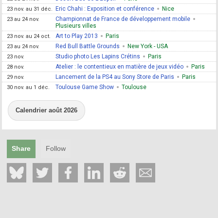
Eric Chahi : Exposition et conférence
Nice
23 nov. au 31 déc.
Championnat de France de développement mobile
23 au 24 nov.
Plusieurs villes
Art to Play 2013
Paris
23 nov. au 24 oct.
Red Bull Battle Grounds
New York - USA
23 au 24 nov.
Studio photo Les Lapins Crétins
Paris
23 nov.
Atelier : le contentieux en matière de jeux vidéo
Paris
28 nov.
Lancement de la PS4 au Sony Store de Paris
Paris
29 nov.
Toulouse Game Show
Toulouse
30 nov. au 1 déc.
Calendrier août 2026
Share
Follow