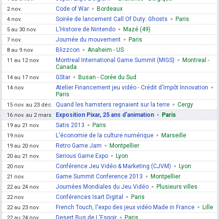
Code of War
Bordeaux
2 nov.
Soirée de lancement Call Of Duty: Ghosts
Paris
4 nov.
L'Histoire de Nintendo
Mazé (49)
5 au 30 nov.
Journée du mouvement
Paris
7 nov.
Blizzcon
Anaheim - US
8 au 9 nov.
Montreal International Game Summit (MIGS)
Montreal -
11 au 12 nov.
Canada
GStar
Busan - Corée du Sud
14 au 17 nov.
Atelier Financement jeu vidéo - Crédit d'Impôt Innovation
14 nov.
Paris
Quand les hamsters regnaient sur la terre
Cergy
15 nov. au 23 déc.
Exposition Pixar, 25 ans d'animation
Paris
16 nov. au 2 mars
Satis 2013
Paris
19 au 21 nov.
L'économie de la culture numérique
Marseille
19 nov.
Retro Game Jam
Montpellier
19 au 20 nov.
Serious Game Expo
Lyon
20 au 21 nov.
Conférence Jeu Vidéo & Marketing (CJVM)
Lyon
20 nov.
Game Summit Conference 2013
Montpellier
21 nov.
Journées Mondiales du Jeu Vidéo
Plusieurs villes
22 au 24 nov.
Conférences Isart Digital
Paris
22 nov.
French Touch, l'expo des jeux vidéo Made in France
Lille
22 au 23 nov.
Desert Bus de L'Espoir
Paris
22 au 24 nov.