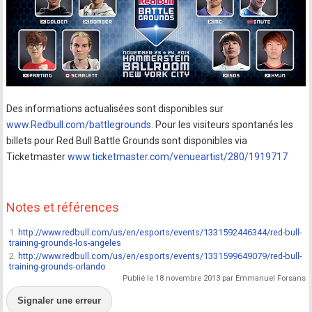
Des informations actualisées sont disponibles sur
www.Redbull.com/battlegrounds
. Pour les visiteurs spontanés les
billets pour Red Bull Battle Grounds sont disponibles via
Ticketmaster
www.ticketmaster.com/venueartist/280/1919717
Notes et références
1.
http://www.redbull.com/us/en/esports/events/1331592446344/red-bull-
training-grounds-los-angeles
2.
http://www.redbull.com/us/en/esports/events/1331599649079/red-bull-
training-grounds-orlando
Publié le 18 novembre 2013 par Emmanuel Forsans
Signaler une erreur