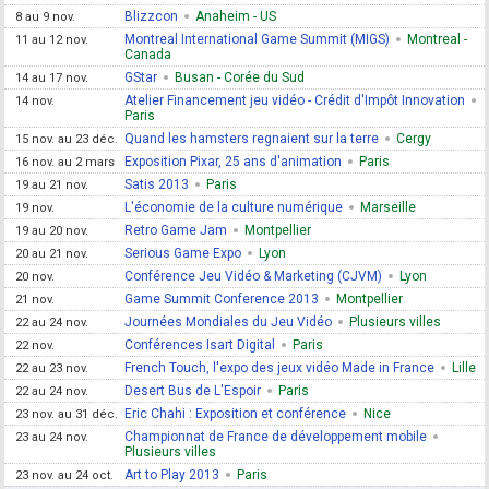
Blizzcon
Anaheim - US
8 au 9 nov.
Montreal International Game Summit (MIGS)
Montreal -
11 au 12 nov.
Canada
GStar
Busan - Corée du Sud
14 au 17 nov.
Atelier Financement jeu vidéo - Crédit d'Impôt Innovation
14 nov.
Paris
Quand les hamsters regnaient sur la terre
Cergy
15 nov. au 23 déc.
Exposition Pixar, 25 ans d'animation
Paris
16 nov. au 2 mars
Satis 2013
Paris
19 au 21 nov.
L'économie de la culture numérique
Marseille
19 nov.
Retro Game Jam
Montpellier
19 au 20 nov.
Serious Game Expo
Lyon
20 au 21 nov.
Conférence Jeu Vidéo & Marketing (CJVM)
Lyon
20 nov.
Game Summit Conference 2013
Montpellier
21 nov.
Journées Mondiales du Jeu Vidéo
Plusieurs villes
22 au 24 nov.
Conférences Isart Digital
Paris
22 nov.
French Touch, l'expo des jeux vidéo Made in France
Lille
22 au 23 nov.
Desert Bus de L'Espoir
Paris
22 au 24 nov.
Eric Chahi : Exposition et conférence
Nice
23 nov. au 31 déc.
Championnat de France de développement mobile
23 au 24 nov.
Plusieurs villes
Art to Play 2013
Paris
23 nov. au 24 oct.