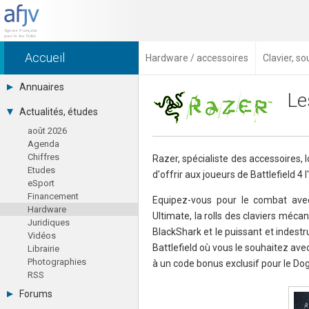
Accueil
Hardware / accessoires
Clavier, s
Annuaires
Le
Toutes les sociétés (691)
Actualités, études
Studios (418)
août 2026
Editeurs (49)
Agenda
Distributeurs (16)
Chiffres
Hard. / Accessoires (10)
Razer, spécialiste des accessoires,
Etudes
Middlewares (15)
d'offrir aux joueurs de Battlefield 4 
eSport
Prestataires (99)
Financement
Assoc. / Syndicats (21)
Equipez-vous pour le combat avec
Hardware
Formations / Ecoles (46)
Ultimate, la rolls des claviers méca
Juridiques
Presse spécialisée (17)
BlackShark et le puissant et indest
Vidéos
Battlefield où vous le souhaitez avec
Librairie
Photographies
à un code bonus exclusif pour le Dog
RSS
Forums