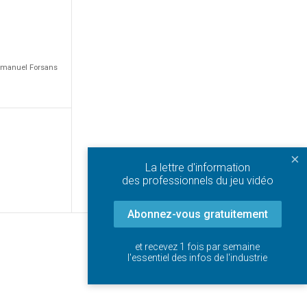
Emmanuel Forsans
×
La lettre d'information
des professionnels du jeu vidéo
Abonnez-vous gratuitement
et recevez 1 fois par semaine
l'essentiel des infos de l'industrie