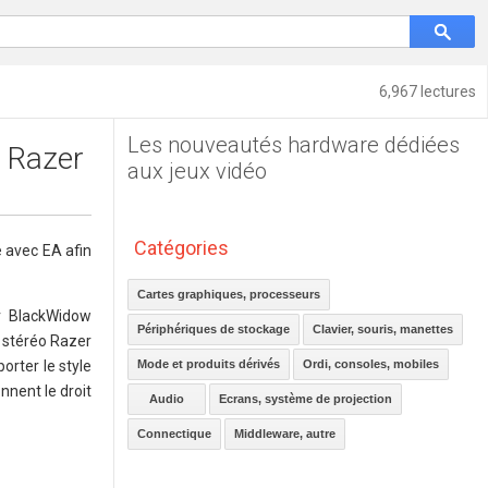
6,967 lectures
Les nouveautés hardware dédiées
e Razer
aux jeux vidéo
Catégories
e avec EA afin
Cartes graphiques, processeurs
r BlackWidow
Périphériques de stockage
Clavier, souris, manettes
e stéréo Razer
orter le style
Mode et produits dérivés
Ordi, consoles, mobiles
onnent le droit
Audio
Ecrans, système de projection
Connectique
Middleware, autre