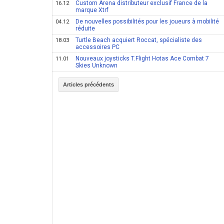
Custom Arena distributeur exclusif France de la
16.12
marque Xtrf
De nouvelles possibilités pour les joueurs à mobilité
04.12
réduite
Turtle Beach acquiert Roccat, spécialiste des
18.03
accessoires PC
Nouveaux joysticks T.Flight Hotas Ace Combat 7
11.01
Skies Unknown
Articles précédents