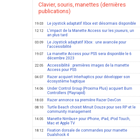
Clavier, souris, manettes (dernières
publications)
Le joystick adaptatif Xbox est désormais disponible
19.03
L'impact de la Manette Access sur les joueurs, un
12.12
an plus tard
Le Joystick adaptatif Xbox : une avancée pour
03.09
l'accessibilité
La manette Access pour PS5 sera disponible le 6
19.07
décembre 2023
Accessibilité : premières images de la manette
22.05
Access pour PS5
Razer acquiert Interhaptics pour développer son
04.07
écosystème haptique
Under Control Group (Proxima Plus) acquiert Burn
14.06
Controllers (Playrapid)
Razer annonce sa première Razer DevCon
18.03
Turtle Beach choisit Minuit Douze pour ses RP et le
08.10
community management
Manette Nimbus+ pour iPhone, iPad, iPod Touch,
14.05
Mac et Apple TV
Fixation dorsale de commandes pour manette
18.12
Dualshock 4