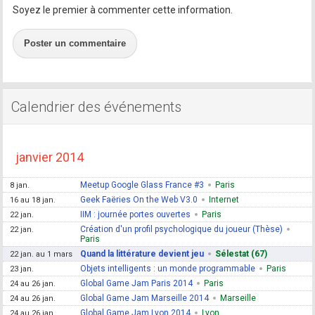
Soyez le premier à commenter cette information.
Poster un commentaire
Calendrier des événements
janvier 2014
Meetup Google Glass France #3
Paris
8 jan.
Geek Faëries On the Web V3.0
Internet
16 au 18 jan.
IIM : journée portes ouvertes
Paris
22 jan.
Création d'un profil psychologique du joueur (Thèse)
22 jan.
Paris
Quand la littérature devient jeu
Sélestat (67)
22 jan. au 1 mars
Objets intelligents : un monde programmable
Paris
23 jan.
Global Game Jam Paris 2014
Paris
24 au 26 jan.
Global Game Jam Marseille 2014
Marseille
24 au 26 jan.
Global Game Jam Lyon 2014
Lyon
24 au 26 jan.