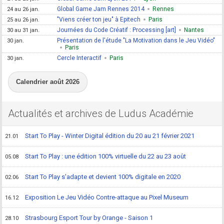
Global Game Jam Rennes 2014
Rennes
24 au 26 jan.
"Viens créer ton jeu" à Epitech
Paris
25 au 26 jan.
Journées du Code Créatif : Processing [art]
Nantes
30 au 31 jan.
Présentation de l'étude "La Motivation dans le Jeu Vidéo"
30 jan.
Paris
Cercle Interactif
Paris
30 jan.
Calendrier août 2026
Actualités et archives de Ludus Académie
Start To Play - Winter Digital édition du 20 au 21 février 2021
21.01
Start To Play : une édition 100% virtuelle du 22 au 23 août
05.08
Start To Play s'adapte et devient 100% digitale en 2020
02.06
Exposition Le Jeu Vidéo Contre-attaque au Pixel Museum
16.12
Strasbourg Esport Tour by Orange - Saison 1
28.10