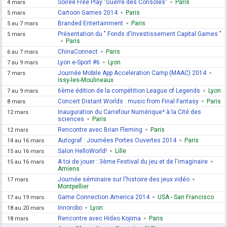
Soirée Free Play "Guerre des Consoles"
Paris
4 mars
Cartoon Games 2014
Paris
5 mars
Branded Entertainment
Paris
5 au 7 mars
Présentation du " Fonds d'Investissement Capital Games "
5 mars
Paris
ChinaConnect
Paris
6 au 7 mars
Lyon e-Sport #6
Lyon
7 au 9 mars
Journée Mobile App Acceleration Camp (MAAC) 2014
7 mars
Issy-les-Moulineaux
6ème édition de la compétition League of Legends
Lyon
7 au 9 mars
Concert Distant Worlds : music from Final Fantasy
Paris
8 mars
Inauguration du Carrefour Numérique² à la Cité des
12 mars
sciences
Paris
Rencontre avec Brian Fleming
Paris
12 mars
Autograf : Journées Portes Ouvertes 2014
Paris
14 au 16 mars
Salon HelloWorld!
Lille
15 au 16 mars
A toi de jouer : 3ème Festival du jeu et de l'imaginaire
15 au 16 mars
Amiens
Journée séminaire sur l'histoire des jeux vidéo
17 mars
Montpellier
Game Connection America 2014
USA - San Francisco
17 au 19 mars
Innorobo
Lyon
18 au 20 mars
Rencontre avec Hideo Kojima
Paris
18 mars