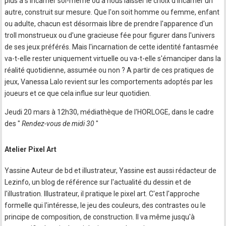
plus à s'incarner soi-même ou à nous laisser le choix d'incarner un
autre, construit sur mesure. Que l'on soit homme ou femme, enfant
ou adulte, chacun est désormais libre de prendre l'apparence d'un
troll monstrueux ou d'une gracieuse fée pour figurer dans l'univers
de ses jeux préférés. Mais l'incarnation de cette identité fantasmée
va-t-elle rester uniquement virtuelle ou va-t-elle s'émanciper dans la
réalité quotidienne, assumée ou non ? A partir de ces pratiques de
jeux, Vanessa Lalo revient sur les comportements adoptés par les
joueurs et ce que cela influe sur leur quotidien.
Jeudi 20 mars à 12h30, médiathèque de l'HORLOGE, dans le cadre
des "
Rendez-vous de midi 30
"
Atelier Pixel Art
Yassine Auteur de bd et illustrateur, Yassine est aussi rédacteur de
Lezinfo, un blog de référence sur l'actualité du dessin et de
l'illustration. Illustrateur, il pratique le pixel art. C'est l'approche
formelle qui l'intéresse, le jeu des couleurs, des contrastes ou le
principe de composition, de construction. Il va même jusqu'à