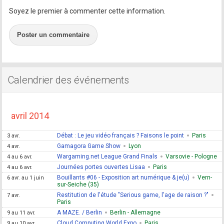
Soyez le premier à commenter cette information.
Poster un commentaire
Calendrier des événements
avril 2014
Débat : Le jeu vidéo français ? Faisons le point
Paris
3 avr.
Gamagora Game Show
Lyon
4 avr.
Wargaming.net League Grand Finals
Varsovie - Pologne
4 au 6 avr.
Journées portes ouvertes Lisaa
Paris
4 au 6 avr.
Bouillants #06 - Exposition art numérique & je(u)
Vern-
6 avr. au 1 juin
sur-Seiche (35)
Restitution de l'étude "Serious game, l'age de raison ?"
7 avr.
Paris
A MAZE. / Berlin
Berlin - Allemagne
9 au 11 avr.
Cloud Computing World Expo
Paris
9 au 10 avr.