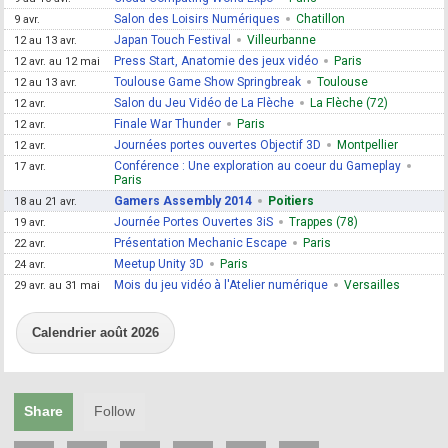
Salon des Loisirs Numériques
Chatillon
9 avr.
Japan Touch Festival
Villeurbanne
12 au 13 avr.
Press Start, Anatomie des jeux vidéo
Paris
12 avr. au 12 mai
Toulouse Game Show Springbreak
Toulouse
12 au 13 avr.
Salon du Jeu Vidéo de La Flèche
La Flèche (72)
12 avr.
Finale War Thunder
Paris
12 avr.
Journées portes ouvertes Objectif 3D
Montpellier
12 avr.
Conférence : Une exploration au coeur du Gameplay
17 avr.
Paris
Gamers Assembly 2014
Poitiers
18 au 21 avr.
Journée Portes Ouvertes 3iS
Trappes (78)
19 avr.
Présentation Mechanic Escape
Paris
22 avr.
Meetup Unity 3D
Paris
24 avr.
Mois du jeu vidéo à l'Atelier numérique
Versailles
29 avr. au 31 mai
Calendrier août 2026
Share
Follow