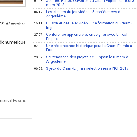
Journée Portes Ouvertes du Cnam-Enjmin samedi 3
01.03
mars 2018
Les ateliers du jeu vidéo - 15 conférences à
04.12
Angoulême
Du son et des jeux vidéo : une formation du Cnam-
u 19 décembre
15.11
Enjmin
Conférence apprendre et enseigner avec Unreal
27.07
Engine
udionumérique
Une récompense historique pour le Cnam-Enjmin à
07.03
l'IGF
Soutenances des projets de l'Enjmin le 8 mars à
20.02
Angoulême
3 jeux du Cnam-Enjmin sélectionnés à l'IGF 2017
06.02
Emmanuel Forsans