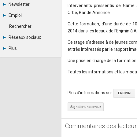
Tous les forums
Newsletter
Intervenants pressentis de Game 
Créer un compte
Orbe, Bande Annonce…
Archives
Se connecter
Emploi
Abonnement
Messages privés
Consulter les annonces
Cette formation, d'une durée de 1
Contacter un modérateur
Rechercher
Déposer une annonce
2014 dans les locaux de l'Enjmin à
Observatoire de l'emploi
Réseaux sociaux
Métiers et compétences
Ce stage s'adresse à de jeunes co
Twitter
Plus
et très intéressés par le rapport ima
Youtube
Annonceurs
LinkedIn
Une prise en charge de la formation
Statistiques
Facebook
Plan du site
Instagram
Toutes les informations et les modal
Sitemap XML
Pinterest
Ping Awards
A propos
Mentions légales
Plus d'informations sur
ENJMIN
Signaler une erreur
Commentaires des lecteur