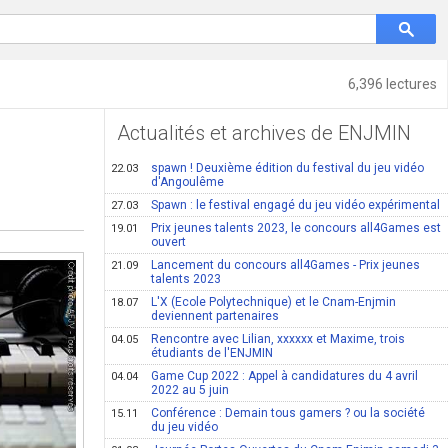
6,396 lectures
Actualités et archives de ENJMIN
spawn ! Deuxième édition du festival du jeu vidéo
22.03
d'Angoulême
Spawn : le festival engagé du jeu vidéo expérimental
27.03
Prix jeunes talents 2023, le concours all4Games est
19.01
ouvert
Lancement du concours all4Games - Prix jeunes
21.09
talents 2023
L'X (Ecole Polytechnique) et le Cnam-Enjmin
18.07
deviennent partenaires
Rencontre avec Lilian, xxxxxx et Maxime, trois
04.05
étudiants de l'ENJMIN
Game Cup 2022 : Appel à candidatures du 4 avril
04.04
2022 au 5 juin
Conférence : Demain tous gamers ? ou la société
15.11
du jeu vidéo