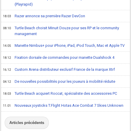
(Playrapid)
Razer annonce sa première Razer DevCon
18.03
Turtle Beach choisit Minuit Douze pour ses RP et le community
08.10
management
Manette Nimbus+ pour iPhone, iPad, iPod Touch, Mac et Apple TV
14.05
Fixation dorsale de commandes pour manette Dualshock 4
18.12
Custom Arena distributeur exclusif France de la marque Xtrf
16.12
De nouvelles possibilités pour les joueurs à mobilité réduite
04.12
Turtle Beach acquiert Roccat, spécialiste des accessoires PC
18.03
Nouveaux joysticks T.Flight Hotas Ace Combat 7 Skies Unknown
11.01
Articles précédents