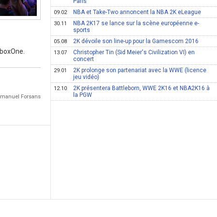
Paris
NBA et Take-Two annoncent la NBA 2K eLeague
09.02
NBA 2K17 se lance sur la scène européenne e-
30.11
sports
2K dévoile son line-up pour la Gamescom 2016
05.08
XboxOne.
Christopher Tin (Sid Meier's Civilization VI) en
13.07
concert
2K prolonge son partenariat avec la WWE (licence
29.01
jeu vidéo)
2K présentera Battleborn, WWE 2K16 et NBA2K16 à
12.10
la PGW
Emmanuel Forsans