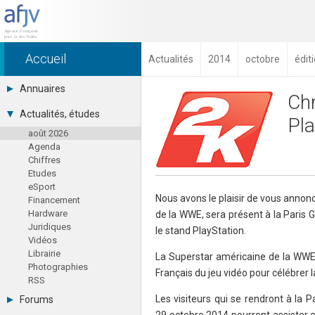
Accueil
Actualités
2014
octobre
édit
Annuaires
Chr
Toutes les sociétés (691)
Actualités, études
Pla
Studios (418)
août 2026
Editeurs (49)
Agenda
Distributeurs (16)
Chiffres
Hard. / Accessoires (10)
Etudes
Middlewares (15)
eSport
Prestataires (99)
Nous avons le plaisir de vous annonc
Financement
Assoc. / Syndicats (21)
Hardware
de la WWE, sera présent à la Paris
Formations / Ecoles (46)
Juridiques
Presse spécialisée (17)
le stand PlayStation.
Vidéos
Librairie
La Superstar américaine de la WWE 
Photographies
Français du jeu vidéo pour célébrer 
RSS
Les visiteurs qui se rendront à la
Forums