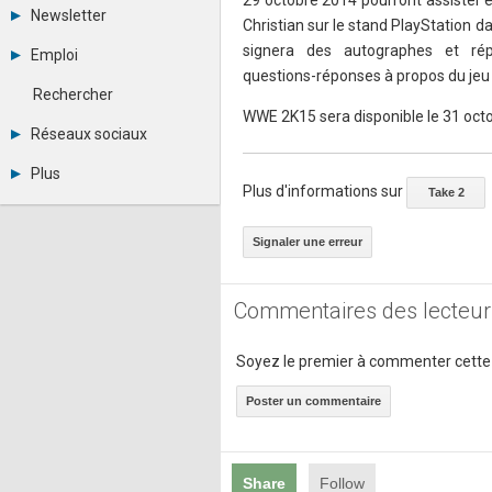
29 octobre 2014 pourront assister e
Tous les forums
Newsletter
Christian sur le stand PlayStation dan
Créer un compte
Archives
Se connecter
signera des autographes et ré
Emploi
Abonnement
Messages privés
questions-réponses à propos du je
Consulter les annonces
Contacter un modérateur
Rechercher
Déposer une annonce
WWE 2K15 sera disponible le 31 octo
Observatoire de l'emploi
Réseaux sociaux
Métiers et compétences
Twitter
Plus
Youtube
Plus d'informations sur
Take 2
Annonceurs
LinkedIn
Statistiques
Facebook
Signaler une erreur
Plan du site
Instagram
Sitemap XML
Pinterest
Ping Awards
Commentaires des lecteur
A propos
Mentions légales
Soyez le premier à commenter cette
Poster un commentaire
Share
Follow