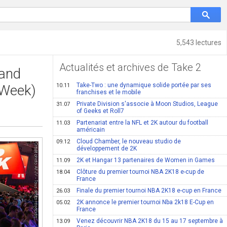
5,543 lectures
Actualités et archives de Take 2
tand
Take-Two : une dynamique solide portée par ses
 Week)
10.11
franchises et le mobile
Private Division s'associe à Moon Studios, League
31.07
of Geeks et Roll7
Partenariat entre la NFL et 2K autour du football
11.03
américain
Cloud Chamber, le nouveau studio de
09.12
développement de 2K
2K et Hangar 13 partenaires de Women in Games
11.09
Clôture du premier tournoi NBA 2K18 e-cup de
18.04
France
Finale du premier tournoi NBA 2K18 e-cup en France
26.03
2K annonce le premier tournoi Nba 2k18 E-Cup en
05.02
France
Venez découvrir NBA 2K18 du 15 au 17 septembre à
13.09