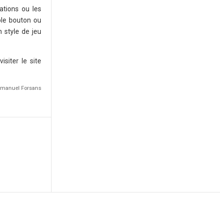
ations ou les
ple bouton ou
 style de jeu
siter le site
Emmanuel Forsans