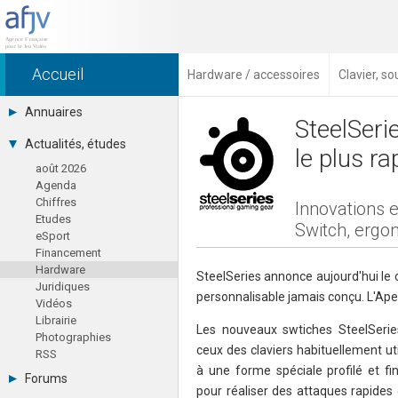
Accueil
Hardware / accessoires
Clavier, s
Annuaires
SteelSeri
Toutes les sociétés (691)
Actualités, études
le plus r
Studios (418)
août 2026
Editeurs (49)
Agenda
Distributeurs (16)
Chiffres
Hard. / Accessoires (10)
Innovations 
Etudes
Middlewares (15)
Switch, ergon
eSport
Prestataires (99)
Financement
Assoc. / Syndicats (21)
Hardware
Formations / Ecoles (46)
SteelSeries annonce aujourd'hui le cl
Juridiques
Presse spécialisée (17)
personnalisable jamais conçu. L'Ap
Vidéos
Librairie
Les nouveaux swtiches SteelSeri
Photographies
ceux des claviers habituellement uti
RSS
à une forme spéciale profilé et fi
Forums
pour réaliser des attaques rapides 