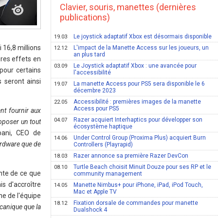
Clavier, souris, manettes (dernières
publications)
Le joystick adaptatif Xbox est désormais disponible
19.03
16,8 millions
L'impact de la Manette Access sur les joueurs, un
12.12
an plus tard
pres effets en
Le Joystick adaptatif Xbox : une avancée pour
03.09
pour certains
l'accessibilité
 seront ainsi
La manette Access pour PS5 sera disponible le 6
19.07
décembre 2023
Accessibilité : premières images de la manette
22.05
Access pour PS5
nt fournir aux
Razer acquiert Interhaptics pour développer son
04.07
roposer un tout
écosystème haptique
bani, CEO de
Under Control Group (Proxima Plus) acquiert Burn
14.06
ardware que de
Controllers (Playrapid)
Razer annonce sa première Razer DevCon
18.03
Turtle Beach choisit Minuit Douze pour ses RP et le
08.10
ente de ce que
community management
s d'accroître
Manette Nimbus+ pour iPhone, iPad, iPod Touch,
14.05
Mac et Apple TV
ne de l'équipe
Fixation dorsale de commandes pour manette
18.12
canique que la
Dualshock 4