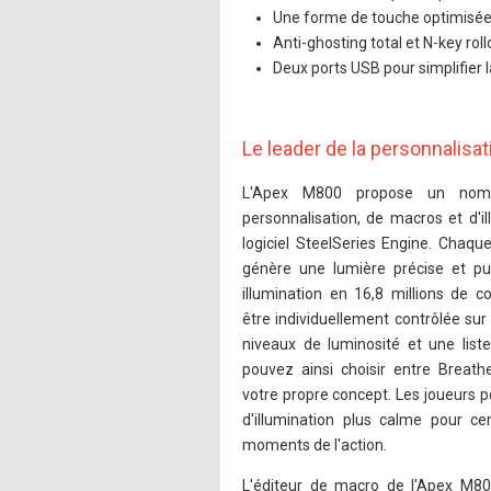
Une forme de touche optimisée 
Anti-ghosting total et N-key rol
Deux ports USB pour simplifier l
Le leader de la personnalisat
L'Apex M800 propose un nombr
personnalisation, de macros et d'il
logiciel SteelSeries Engine. Chaqu
génère une lumière précise et p
illumination en 16,8 millions de 
être individuellement contrôlée sur
niveaux de luminosité et une list
pouvez ainsi choisir entre Breath
votre propre concept. Les joueurs p
d'illumination plus calme pour ce
moments de l'action.
L'éditeur de macro de l'Apex M800