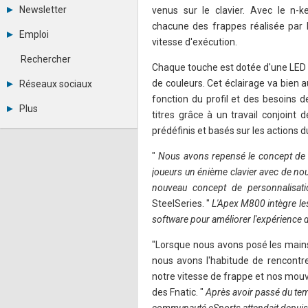
Tous les forums
Newsletter
venus sur le clavier. Avec le n-ke
Créer un compte
chacune des frappes réalisée par l
Archives
Se connecter
Emploi
Abonnement
vitesse d'exécution.
Messages privés
Consulter les annonces
Contacter un modérateur
Rechercher
Déposer une annonce
Chaque touche est dotée d'une LED 
Observatoire de l'emploi
de couleurs. Cet éclairage va bien 
Réseaux sociaux
Métiers et compétences
fonction du profil et des besoins 
Twitter
Plus
titres grâce à un travail conjoint
Youtube
Annonceurs
LinkedIn
prédéfinis et basés sur les actions 
Statistiques
Facebook
Plan du site
Instagram
"
Nous avons repensé le concept de c
Sitemap XML
Pinterest
joueurs un énième clavier avec de nou
Ping Awards
nouveau concept de personnalisat
A propos
SteelSeries. "
L'Apex M800 intègre le
Mentions légales
software pour améliorer l'expérience d
"Lorsque nous avons posé les mains 
nous avons l'habitude de rencontre
notre vitesse de frappe et nos mouve
des Fnatic. "
Après avoir passé du tem