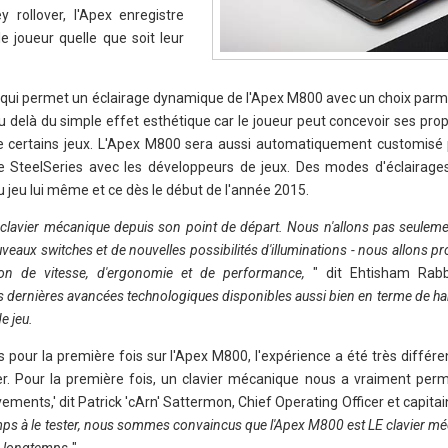
y rollover, l'Apex enregistre
e joueur quelle que soit leur
qui permet un éclairage dynamique de l'Apex M800 avec un choix parmi 
au delà du simple effet esthétique car le joueur peut concevoir ses pro
de certains jeux. L'Apex M800 sera aussi automatiquement customisé 
 de SteelSeries avec les développeurs de jeux. Des modes d'éclairages
du jeu lui même et ce dès le début de l'année 2015.
lavier mécanique depuis son point de départ. Nous n'allons pas seuleme
veaux switches et de nouvelles possibilités d'illuminations - nous allons p
ion de vitesse, d'ergonomie et de performance,
" dit Ehtisham Rab
s dernières avancées technologiques disponibles aussi bien en terme de h
e jeu.
pour la première fois sur l'Apex M800, l'expérience a été très différ
r. Pour la première fois, un clavier mécanique nous a vraiment permi
ments,' dit Patrick 'cArn' Sattermon, Chief Operating Officer et capitai
ps à le tester, nous sommes convaincus que l'Apex M800 est LE clavier mé