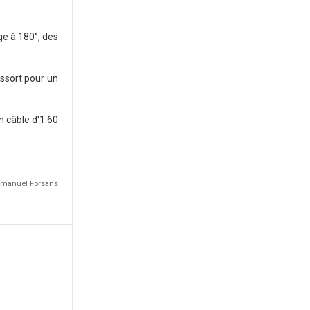
ge à 180°, des
essort pour un
n câble d'1.60
Emmanuel Forsans