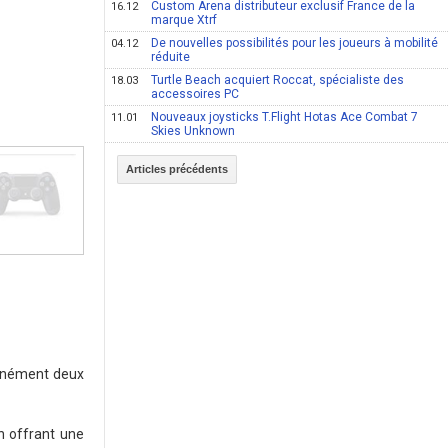
Custom Arena distributeur exclusif France de la
16.12
marque Xtrf
De nouvelles possibilités pour les joueurs à mobilité
04.12
réduite
Turtle Beach acquiert Roccat, spécialiste des
18.03
accessoires PC
Nouveaux joysticks T.Flight Hotas Ace Combat 7
11.01
Skies Unknown
Articles précédents
ltanément deux
h offrant une