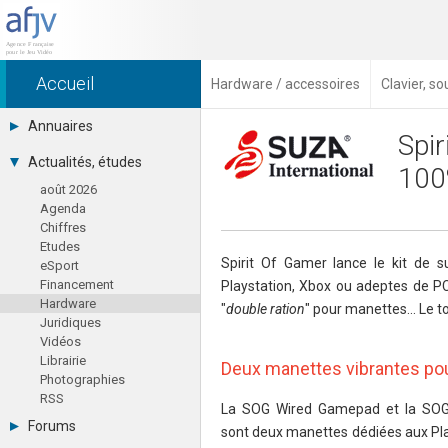
Accueil
Hardware / accessoires
Clavier, s
Annuaires
Spir
Toutes les sociétés (691)
Actualités, études
100
Studios (418)
août 2026
Editeurs (49)
Agenda
Distributeurs (16)
Chiffres
Hard. / Accessoires (10)
Etudes
Middlewares (15)
Spirit Of Gamer lance le kit de su
eSport
Prestataires (99)
Financement
Playstation, Xbox ou adeptes de PC
Assoc. / Syndicats (21)
Hardware
Formations / Ecoles (46)
"
double ration
" pour manettes... Le t
Juridiques
Presse spécialisée (17)
Vidéos
Librairie
Deux manettes vibrantes pour
Photographies
RSS
La SOG Wired Gamepad et la SOG
Forums
sont deux manettes dédiées aux Play