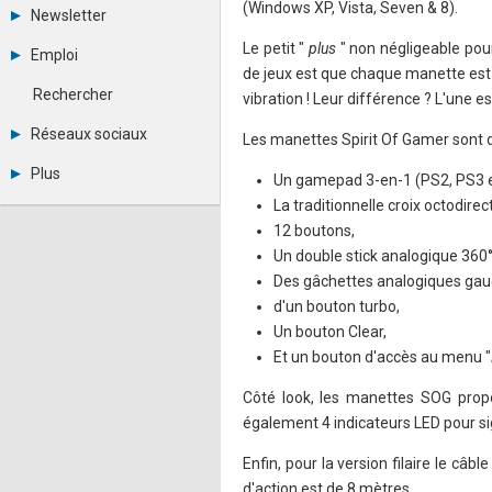
Tous les forums
(Windows XP, Vista, Seven & 8).
Newsletter
Créer un compte
Archives
Se connecter
Le petit "
plus
" non négligeable po
Emploi
Abonnement
Messages privés
de jeux est que chaque manette est
Consulter les annonces
Contacter un modérateur
Rechercher
vibration ! Leur différence ? L'une est 
Déposer une annonce
Observatoire de l'emploi
Réseaux sociaux
Les manettes Spirit Of Gamer sont do
Métiers et compétences
Twitter
Plus
Un gamepad 3-en-1 (PS2, PS3 e
Youtube
Annonceurs
La traditionnelle croix octodire
LinkedIn
Statistiques
Facebook
12 boutons,
Plan du site
Instagram
Un double stick analogique 360° 
Sitemap XML
Pinterest
Des gâchettes analogiques gau
Ping Awards
d'un bouton turbo,
A propos
Mentions légales
Un bouton Clear,
Et un bouton d'accès au menu "
Côté look, les manettes SOG propo
également 4 indicateurs LED pour sig
Enfin, pour la version filaire le câb
d'action est de 8 mètres.