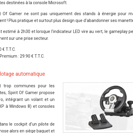
s destinées à la console Microsoft.
rit Of Gamer ne sont pas uniquement des stands à énergie pour m
t ! Plus pratique et surtout plus design que d'abandonner ses manette
estimé à 2h30 et lorsque l'indicateur LED vire au vert, le gameplay p
ment sur une prise secteur.
 € T.T.C.
Premium : 29.90 € T.T.C.
ilotage automatique
nt trop communes pour les
tes, Spirit Of Gamer propose
o, intégrant un volant et un
XP à Windows 8) et consoles
dans le cockpit d'un pilote de
ose alors en siège baquet et