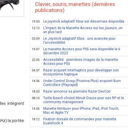
Clavier, souris, manettes (dernières
publications)
Le joystick adaptatif Xbox est désormais disponible
19.03
L'impact de la Manette Access sur les joueurs, un
12.12
an plus tard
Le Joystick adaptatif Xbox : une avancée pour
03.09
l'accessibilité
La manette Access pour PS5 sera disponible le 6
19.07
décembre 2023
Accessibilité : premières images de la manette
22.05
Access pour PS5
Razer acquiert Interhaptics pour développer son
04.07
écosystème haptique
Under Control Group (Proxima Plus) acquiert Burn
14.06
Controllers (Playrapid)
Razer annonce sa première Razer DevCon
18.03
Turtle Beach choisit Minuit Douze pour ses RP et le
08.10
community management
les intègrent
Manette Nimbus+ pour iPhone, iPad, iPod Touch,
14.05
Mac et Apple TV
Fixation dorsale de commandes pour manette
18.12
GHz) la portée
Dualshock 4