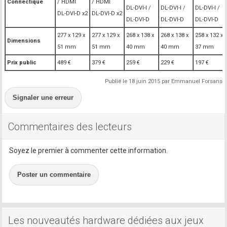
Connectique
/ HDMI
/ HDMI
DL-DVI-I /
DL-DVI-I /
DL-DVI-I /
DL-DVI-D x2
DL-DVI-D x2
DL-DVI-D
DL-DVI-D
DL-DVI-D
277 x 129 x
277 x 129 x
268 x 138 x
268 x 138 x
258 x 132 x
Dimensions
51 mm
51 mm
40 mm
40 mm
37 mm
Prix public
489 €
379 €
259 €
229 €
197 €
Publié le 18 juin 2015 par Emmanuel Forsans
Signaler une erreur
Commentaires des lecteurs
Soyez le premier à commenter cette information.
Poster un commentaire
Les nouveautés hardware dédiées aux jeux