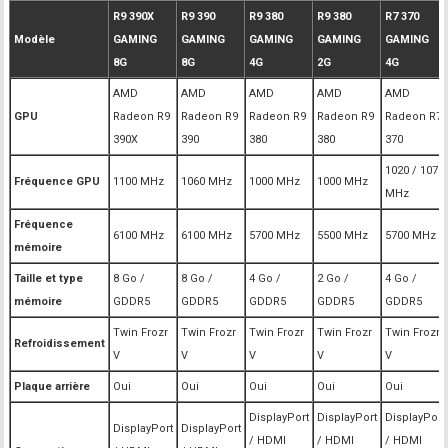
R9 390X
R9 390
R9 380
R9 380
R7 370
Modèle
GAMING
GAMING
GAMING
GAMING
GAMING
8G
8G
4G
2G
4G
AMD
AMD
AMD
AMD
AMD
GPU
Radeon R9
Radeon R9
Radeon R9
Radeon R9
Radeon R7
390X
390
380
380
370
1020 / 1070
Fréquence GPU
1100 MHz
1060 MHz
1000 MHz
1000 MHz
MHz
Fréquence
6100 MHz
6100 MHz
5700 MHz
5500 MHz
5700 MHz
mémoire
Taille et type
8 Go /
8 Go /
4 Go /
2 Go /
4 Go /
mémoire
GDDR5
GDDR5
GDDR5
GDDR5
GDDR5
Twin Frozr
Twin Frozr
Twin Frozr
Twin Frozr
Twin Frozr
Refroidissement
V
V
V
V
V
Plaque arrière
Oui
Oui
Oui
Oui
Oui
DisplayPort
DisplayPort
DisplayPort
DisplayPort
DisplayPort
/ HDMI
/ HDMI
/ HDMI