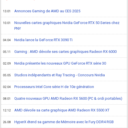
Annonces Gaming de AMD au CES 2025
13.01
Nouvelles cartes graphiques Nvidia GeForce RTX 50 Series chez
10.01
PNY
Nvidia lance la GeForce RTX 3090 Ti
04.04
Gaming : AMD dévoile ses cartes graphiques Radeon RX 6000
05.11
Nvidia présente les nouveaux GPU GeForce RTX série 30
02.09
Studios indépendants et Ray Tracing - Concours Nvidia
05.05
Processeurs Intel Core série H de 10e génération
02.04
Quatre nouveaux GPU AMD Radeon RX 5600 (PC & ordi portables)
08.01
AMD dévoile sa carte graphique AMD Radeon RX 5500 XT
12.12
HyperX étend sa gamme de Mémoire avec le Fury DDR4 RGB
26.08