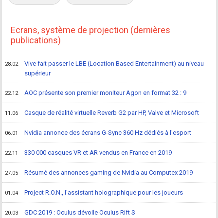
Ecrans, système de projection (dernières
publications)
Vive fait passer le LBE (Location Based Entertainment) au niveau
28.02
supérieur
AOC présente son premier moniteur Agon en format 32 : 9
22.12
Casque de réalité virtuelle Reverb G2 par HP, Valve et Microsoft
11.06
Nvidia annonce des écrans G-Sync 360 Hz dédiés à l'esport
06.01
330 000 casques VR et AR vendus en France en 2019
22.11
Résumé des annonces gaming de Nvidia au Computex 2019
27.05
Project R.O.N., l'assistant holographique pour les joueurs
01.04
GDC 2019 : Oculus dévoile Oculus Rift S
20.03