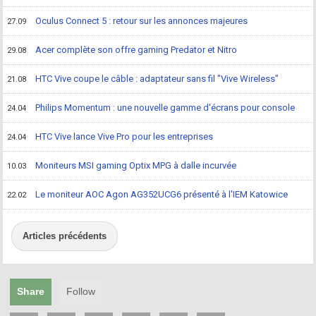
Oculus Connect 5 : retour sur les annonces majeures
27.09
Acer complète son offre gaming Predator et Nitro
29.08
HTC Vive coupe le câble : adaptateur sans fil "Vive Wireless"
21.08
Philips Momentum : une nouvelle gamme d'écrans pour console
24.04
HTC Vive lance Vive Pro pour les entreprises
24.04
Moniteurs MSI gaming Optix MPG à dalle incurvée
10.03
Le moniteur AOC Agon AG352UCG6 présenté à l'IEM Katowice
22.02
Articles précédents
Share
Follow