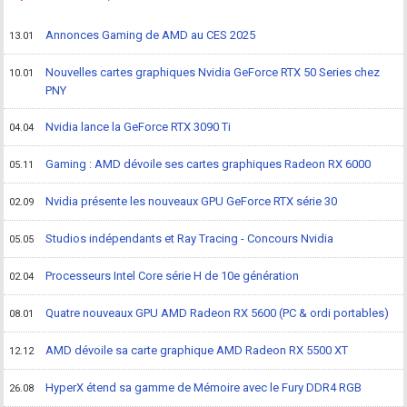
Annonces Gaming de AMD au CES 2025
13.01
Nouvelles cartes graphiques Nvidia GeForce RTX 50 Series chez
10.01
PNY
Nvidia lance la GeForce RTX 3090 Ti
04.04
Gaming : AMD dévoile ses cartes graphiques Radeon RX 6000
05.11
Nvidia présente les nouveaux GPU GeForce RTX série 30
02.09
Studios indépendants et Ray Tracing - Concours Nvidia
05.05
Processeurs Intel Core série H de 10e génération
02.04
Quatre nouveaux GPU AMD Radeon RX 5600 (PC & ordi portables)
08.01
AMD dévoile sa carte graphique AMD Radeon RX 5500 XT
12.12
HyperX étend sa gamme de Mémoire avec le Fury DDR4 RGB
26.08