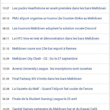
Les packs Hearthstone en avant-première dans les bars Meltdown
19.07
PMU eSport organise un tournoi de Counter-Strike au Meltdown
09.10
Les tournois Meltdown adoptent la solution vocale Discord
08.03
Le HTC Vive en test et démonstration dans les bars Meltdown
08.11
Meltdown ouvre son 25e bar esport à Rennes
21.10
Meltdown City Clash - CS : Go le 27 septembre
16.09
Acensi University League : les inscriptions sont ouvertes
13.09
Final Fantasy XIV s'invite dans les bars Meltdown
01.09
La Gazette du Melt' - Quand l'eSport fait couler de l'encre
22.08
Finale de la Student Gaming League le 23 avril
06.04
Capital Games partenaire du Meldown bar et du Kawaii Café
14.03