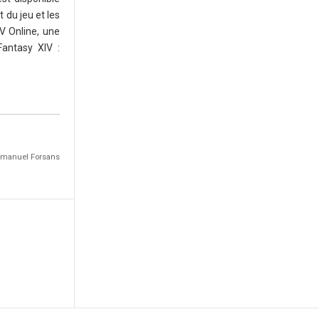
 du jeu et les
V Online, une
Fantasy XIV :
Emmanuel Forsans