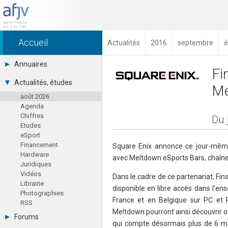
Accueil
Actualités
2016
septembre
é
Annuaires
Fi
Toutes les sociétés (691)
Actualités, études
Me
Studios (418)
août 2026
Editeurs (49)
Agenda
Distributeurs (16)
Chiffres
Hard. / Accessoires (10)
Du 
Etudes
Middlewares (15)
eSport
Prestataires (99)
Financement
Assoc. / Syndicats (21)
Square Enix annonce ce jour-mêm
Hardware
Formations / Ecoles (46)
avec Meltdown eSports Bars, chaîne
Juridiques
Presse spécialisée (17)
Vidéos
Dans le cadre de ce partenariat, Fi
Librairie
disponible en libre accès dans l'e
Photographies
France et en Belgique sur PC et P
RSS
Meltdown pourront ainsi découvrir o
Forums
qui compte désormais plus de 6 mil