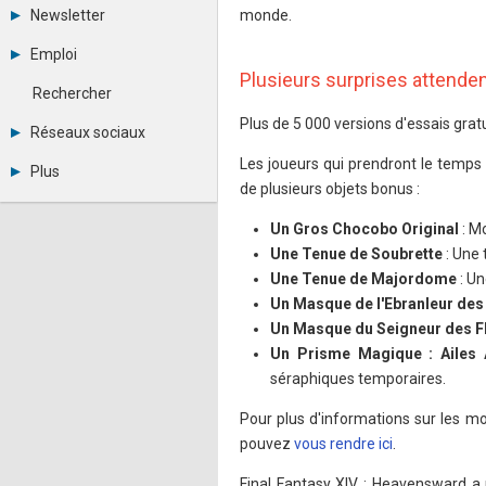
Tous les forums
Newsletter
monde.
Créer un compte
Archives
Se connecter
Emploi
Abonnement
Messages privés
Plusieurs surprises attende
Consulter les annonces
Contacter un modérateur
Rechercher
Déposer une annonce
Plus de 5 000 versions d'essais gra
Observatoire de l'emploi
Réseaux sociaux
Métiers et compétences
Twitter
Les joueurs qui prendront le temps
Plus
Youtube
de plusieurs objets bonus :
Annonceurs
LinkedIn
Statistiques
Facebook
Un Gros Chocobo Original
: M
Plan du site
Instagram
Une Tenue de Soubrette
: Une 
Sitemap XML
Pinterest
Une Tenue de Majordome
: Un
Ping Awards
Un Masque de l'Ebranleur des
A propos
Mentions légales
Un Masque du Seigneur des 
Un Prisme Magique : Ailes 
séraphiques temporaires.
Pour plus d'informations sur les mod
pouvez
vous rendre ici
.
Final Fantasy XIV : Heavensward 