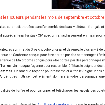
nt les joueurs pendant les mois de septembre et octobre
tuites seront distribuées dans l'ensemble des bars Meltdown français et 
 d'apprécier Final Fantasy XIV avec un rafraichissement en main pourro
ontez au sommet du Gros chocobo original et devenez le plus envié de t
tenue de Soubrette conçue pour être portée par des personnages fémin
e tenue de Majordome conçue pour être portée par des personnages m
 Terres
: Un masque façonné pour ressembler à Titan, le seigneur des t
Flammes
: Un masque façonné pour ressembler à Ifrit, le Seigneur des
Angéliques
: Utiliser cet élément donnera à votre personnage une 
alités de l'offre et pour visionner et télécharger les visuels des obje
a récemment dépassé les
6 millions d'aventuriers
de par le monde et e