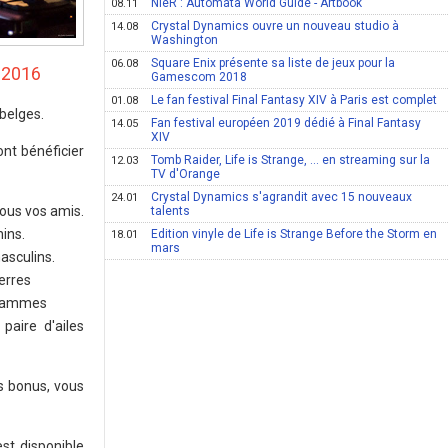
NieR : Automata World Guide - Artbook
08.11
Crystal Dynamics ouvre un nouveau studio à
14.08
Washington
Square Enix présente sa liste de jeux pour la
06.08
 2016
Gamescom 2018
Le fan festival Final Fantasy XIV à Paris est complet
01.08
belges.
Fan festival européen 2019 dédié à Final Fantasy
14.05
XIV
nt bénéficier
Tomb Raider, Life is Strange, ... en streaming sur la
12.03
TV d'Orange
Crystal Dynamics s'agrandit avec 15 nouveaux
24.01
ous vos amis.
talents
ins.
Edition vinyle de Life is Strange Before the Storm en
18.01
mars
asculins.
erres
 flammes
paire d'ailes
ts bonus, vous
st disponible