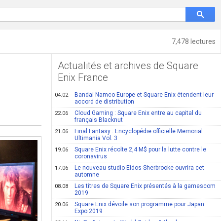
7,478 lectures
Actualités et archives de Square
Enix France
Bandai Namco Europe et Square Enix étendent leur
04.02
accord de distribution
Cloud Gaming : Square Enix entre au capital du
22.06
français Blacknut
Final Fantasy : Encyclopédie officielle Memorial
21.06
Ultimania Vol. 3
Square Enix récolte 2,4 M$ pour la lutte contre le
19.06
coronavirus
Le nouveau studio Eidos-Sherbrooke ouvrira cet
17.06
automne
Les titres de Square Enix présentés à la gamescom
08.08
2019
Square Enix dévoile son programme pour Japan
20.06
Expo 2019