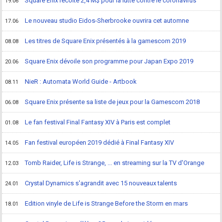
Square Enix récolte 2,4 M$ pour la lutte contre le coronavirus
19.06
Le nouveau studio Eidos-Sherbrooke ouvrira cet automne
17.06
Les titres de Square Enix présentés à la gamescom 2019
08.08
Square Enix dévoile son programme pour Japan Expo 2019
20.06
NieR : Automata World Guide - Artbook
08.11
Square Enix présente sa liste de jeux pour la Gamescom 2018
06.08
Le fan festival Final Fantasy XIV à Paris est complet
01.08
Fan festival européen 2019 dédié à Final Fantasy XIV
14.05
Tomb Raider, Life is Strange, ... en streaming sur la TV d'Orange
12.03
Crystal Dynamics s'agrandit avec 15 nouveaux talents
24.01
Edition vinyle de Life is Strange Before the Storm en mars
18.01