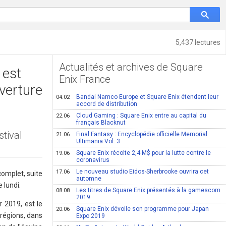
5,437 lectures
Actualités et archives de Square
 est
Enix France
uverture
Bandai Namco Europe et Square Enix étendent leur
04.02
accord de distribution
Cloud Gaming : Square Enix entre au capital du
22.06
français Blacknut
tival
Final Fantasy : Encyclopédie officielle Memorial
21.06
Ultimania Vol. 3
Square Enix récolte 2,4 M$ pour la lutte contre le
19.06
coronavirus
Le nouveau studio Eidos-Sherbrooke ouvrira cet
17.06
complet, suite
automne
 lundi.
Les titres de Square Enix présentés à la gamescom
08.08
2019
r 2019, est le
Square Enix dévoile son programme pour Japan
20.06
 régions, dans
Expo 2019