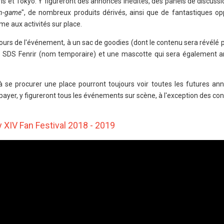
aris et Tokyo. Y figureront des annonces inédites, des panels de discussi
in-game
", de nombreux produits dérivés, ainsi que de fantastiques op
me aux activités sur place.
urs de l'événement, à un sac de goodies (dont le contenu sera révélé pl
re SDS Fenrir (nom temporaire) et une mascotte qui sera également 
à se procurer une place pourront toujours voir toutes les futures an
 payer, y figureront tous les événements sur scène, à l'exception des con
 XIV Fan Festival 2018 - 2019