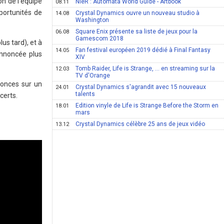
on de l'équipe
NieR : Automata World Guide - Artbook
08.11
portunités de
Crystal Dynamics ouvre un nouveau studio à
14.08
Washington
Square Enix présente sa liste de jeux pour la
06.08
Gamescom 2018
us tard), et à
Fan festival européen 2019 dédié à Final Fantasy
14.05
annoncée plus
XIV
Tomb Raider, Life is Strange, ... en streaming sur la
12.03
TV d'Orange
nonces sur un
Crystal Dynamics s'agrandit avec 15 nouveaux
24.01
talents
certs.
Edition vinyle de Life is Strange Before the Storm en
18.01
mars
Crystal Dynamics célèbre 25 ans de jeux vidéo
13.12