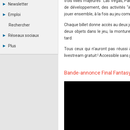
trois villes majeures : Las Vegas, P
Tous les forums
Newsletter
Créer un compte
de développement, des activités "
Archives
Se connecter
jouer ensemble, à la fois au jeu com
Emploi
Abonnement
Messages privés
Consulter les annonces
Contacter un modérateur
Chaque billet donne accès au deux jo
Rechercher
Déposer une annonce
deux objets dans le jeu, la montu
Observatoire de l'emploi
Réseaux sociaux
tard.
Métiers et compétences
Twitter
Plus
Tous ceux qui n'auront pas réussi 
Youtube
Annonceurs
LinkedIn
livestream gratuit ! Accessible sans
Statistiques
Facebook
Plan du site
Instagram
Sitemap XML
Pinterest
Bande-annonce Final Fantasy
Ping Awards
A propos
Mentions légales