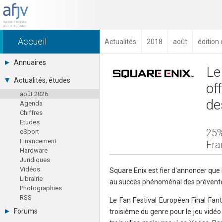
Accueil
Actualités
2018
août
édition
Annuaires
Le
Toutes les sociétés (691)
Actualités, études
of
Studios (418)
août 2026
Editeurs (49)
de
Agenda
Distributeurs (16)
Chiffres
Hard. / Accessoires (10)
Etudes
Middlewares (15)
25%
eSport
Prestataires (99)
Financement
Assoc. / Syndicats (21)
Fra
Hardware
Formations / Ecoles (46)
Juridiques
Presse spécialisée (17)
Vidéos
Square Enix est fier d'annoncer que 
Librairie
au succès phénoménal des préventes 
Photographies
RSS
Le Fan Festival Européen Final Fanta
Forums
troisième du genre pour le jeu vidéo