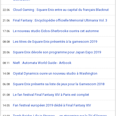
Cloud Gaming : Square Enix entre au capital du français Blacknut
22.06
Final Fantasy : Encyclopédie officielle Memorial Ultimania Vol. 3
21.06
Le nouveau studio Eidos-Sherbrooke ouvrira cet automne
17.06
Les titres de Square Enix présentés à la gamescom 2019
08.08
Square Enix dévoile son programme pour Japan Expo 2019
20.06
NieR : Automata World Guide - Artbook
08.11
Crystal Dynamics ouvre un nouveau studio à Washington
14.08
Square Enix présente sa liste de jeux pour la Gamescom 2018
06.08
Le fan festival Final Fantasy XIV à Paris est complet
01.08
Fan festival européen 2019 dédié à Final Fantasy XIV
14.05
Tomb Raider, Life is Strange, ... en streaming sur la TV d'Orange