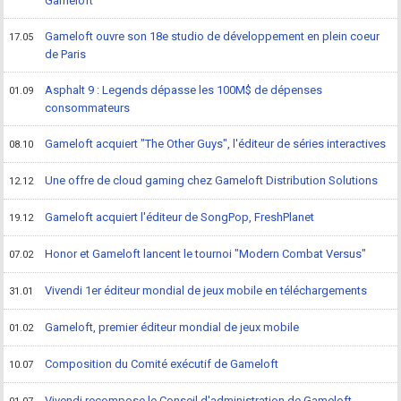
Gameloft
Gameloft ouvre son 18e studio de développement en plein coeur
17.05
de Paris
Asphalt 9 : Legends dépasse les 100M$ de dépenses
01.09
consommateurs
Gameloft acquiert "The Other Guys", l'éditeur de séries interactives
08.10
Une offre de cloud gaming chez Gameloft Distribution Solutions
12.12
Gameloft acquiert l'éditeur de SongPop, FreshPlanet
19.12
Honor et Gameloft lancent le tournoi "Modern Combat Versus"
07.02
Vivendi 1er éditeur mondial de jeux mobile en téléchargements
31.01
Gameloft, premier éditeur mondial de jeux mobile
01.02
Composition du Comité exécutif de Gameloft
10.07
Vivendi recompose le Conseil d'administration de Gameloft