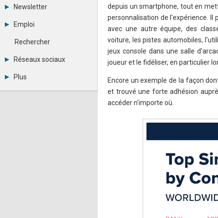
Tous les forums
depuis un smartphone, tout en mett
Newsletter
Créer un compte
personnalisation de l'expérience. Il 
Archives
Se connecter
Emploi
avec une autre équipe, des class
Abonnement
Messages privés
Consulter les annonces
Contacter un modérateur
voiture, les pistes automobiles, l'u
Rechercher
Déposer une annonce
jeux console dans une salle d'arca
Observatoire de l'emploi
Réseaux sociaux
joueur et le fidéliser, en particuli
Métiers et compétences
Twitter
Plus
Encore un exemple de la façon dont l
Youtube
Annonceurs
LinkedIn
et trouvé une forte adhésion auprè
Statistiques
Facebook
accéder n'importe où.
Plan du site
Instagram
Sitemap XML
Pinterest
Ping Awards
A propos
Mentions légales