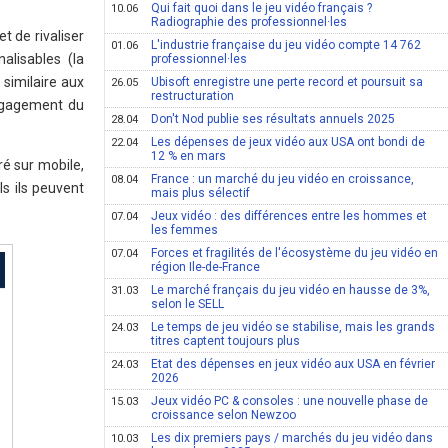
Qui fait quoi dans le jeu vidéo français ?
10.06
Radiographie des professionnel·les
t de rivaliser
L'industrie française du jeu vidéo compte 14 762
01.06
lisables (la
professionnel·les
 similaire aux
Ubisoft enregistre une perte record et poursuit sa
26.05
restructuration
engagement du
Don't Nod publie ses résultats annuels 2025
28.04
Les dépenses de jeux vidéo aux USA ont bondi de
22.04
12 % en mars
ré sur mobile,
France : un marché du jeu vidéo en croissance,
08.04
s ils peuvent
mais plus sélectif
Jeux vidéo : des différences entre les hommes et
07.04
les femmes
Forces et fragilités de l'écosystème du jeu vidéo en
07.04
région Ile-de-France
Le marché français du jeu vidéo en hausse de 3%,
31.03
selon le SELL
Le temps de jeu vidéo se stabilise, mais les grands
24.03
titres captent toujours plus
Etat des dépenses en jeux vidéo aux USA en février
24.03
2026
Jeux vidéo PC & consoles : une nouvelle phase de
15.03
croissance selon Newzoo
Les dix premiers pays / marchés du jeu vidéo dans
10.03