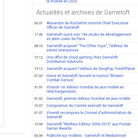
le monde en 2025
Actualités et archives de Gameloft
Alexandre de Rochefort nommé Chief Executive
05.01
Officer de Gameloft
Gameloft ouvre son 18e studio de développement
17.05
en plein coeur de Paris
Gameloft acquiert "The Other Guys", l'éditeur de
08.10
séries interactives
Une offre de cloud gaming chez Gameloft
12.12
Distribution Solutions
Gameloft acquiert l'éditeur de SongPop, FreshPlanet
19.12
Honor et Gameloft lancent le tournoi "Modern
07.02
Combat Versus"
Vivendi 1er éditeur mondial de jeux mobile en
31.01
téléchargements
Gameloft, premier éditeur mondial de jeux mobile
01.02
Composition du Comité exécutif de Gameloft
10.07
Vivendi recompose le Conseil d'administration de
01.07
Gameloft
Gameloft "Meilleur Editeur 2006-2016" aux Pocket
19.04
Gamer Awards
Publicité sur mobiles : Gameloft et Mediasmart
05.04