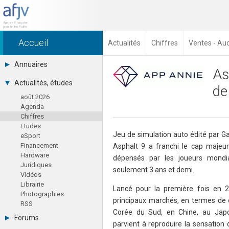
Accueil
Actualités
Chiffres
Ventes - Au
Annuaires
As
Toutes les sociétés (691)
Actualités, études
de
Studios (418)
août 2026
Editeurs (49)
Agenda
Distributeurs (16)
Chiffres
Hard. / Accessoires (10)
Etudes
Middlewares (15)
Jeu de simulation auto édité par Ga
eSport
Prestataires (99)
Financement
Asphalt 9 a franchi le cap majeur
Assoc. / Syndicats (21)
Hardware
Formations / Ecoles (46)
dépensés par les joueurs mondi
Juridiques
Presse spécialisée (17)
seulement 3 ans et demi.
Vidéos
Librairie
Lancé pour la première fois en 2
Photographies
principaux marchés, en termes de 
RSS
Corée du Sud, en Chine, au Jap
Forums
parvient à reproduire la sensation