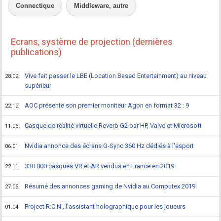
Connectique
Middleware, autre
Ecrans, système de projection (dernières
publications)
Vive fait passer le LBE (Location Based Entertainment) au niveau
28.02
supérieur
AOC présente son premier moniteur Agon en format 32 : 9
22.12
Casque de réalité virtuelle Reverb G2 par HP, Valve et Microsoft
11.06
Nvidia annonce des écrans G-Sync 360 Hz dédiés à l'esport
06.01
330 000 casques VR et AR vendus en France en 2019
22.11
Résumé des annonces gaming de Nvidia au Computex 2019
27.05
Project R.O.N., l'assistant holographique pour les joueurs
01.04