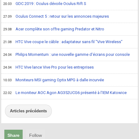
GDC 2019 : Oculus dévoile Oculus Rift S
20.03
Oculus Connect 5 : retour sur les annonces majeures
27.09
Acer complète son offre gaming Predator et Nitro
29.08
HTC Vive coupe le câble : adaptateur sans fil "Vive Wireless"
21.08
Philips Momentum : une nouvelle gamme d'écrans pour console
24.04
HTC Vive lance Vive Pro pour les entreprises
24.04
Moniteurs MSI gaming Optix MPG à dalle incurvée
10.03
Le moniteur AOC Agon AG352UCG6 présenté à l'IEM Katowice
22.02
Articles précédents
Share
Follow