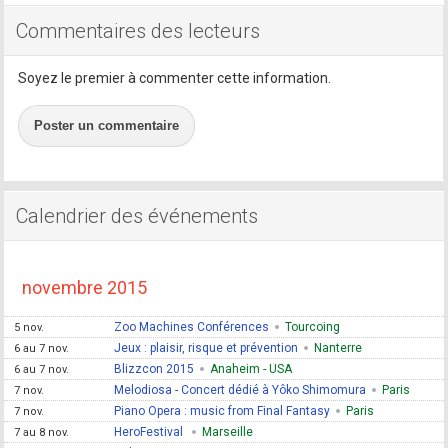
Commentaires des lecteurs
Soyez le premier à commenter cette information.
Poster un commentaire
Calendrier des événements
novembre 2015
Zoo Machines Conférences
Tourcoing
5 nov.
Jeux : plaisir, risque et prévention
Nanterre
6 au 7 nov.
Blizzcon 2015
Anaheim - USA
6 au 7 nov.
Melodiosa - Concert dédié à Yôko Shimomura
Paris
7 nov.
Piano Opera : music from Final Fantasy
Paris
7 nov.
HeroFestival
Marseille
7 au 8 nov.