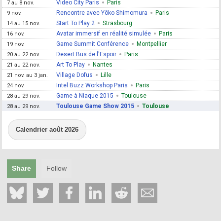
Video City Paris
Paris
7 au 8 nov.
Rencontre avec Yôko Shimomura
Paris
9 nov.
Start To Play 2
Strasbourg
14 au 15 nov.
Avatar immersif en réalité simulée
Paris
16 nov.
Game Summit Conférence
Montpellier
19 nov.
Desert Bus de l'Espoir
Paris
20 au 22 nov.
Art To Play
Nantes
21 au 22 nov.
Village Dofus
Lille
21 nov. au 3 jan.
Intel Buzz Workshop Paris
Paris
24 nov.
Game à Niaque 2015
Toulouse
28 au 29 nov.
Toulouse Game Show 2015
Toulouse
28 au 29 nov.
Calendrier août 2026
Share
Follow