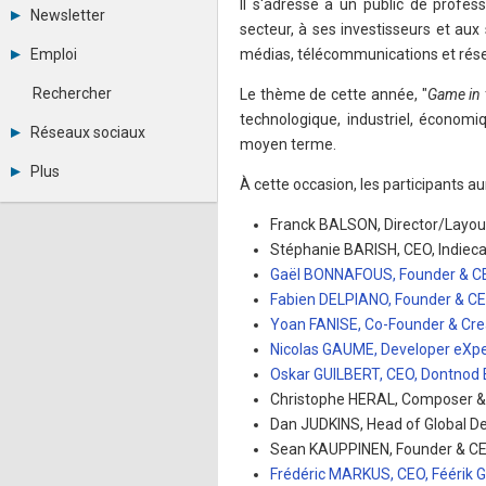
Il s'adresse à un public de profes
Tous les forums
Newsletter
Créer un compte
secteur, à ses investisseurs et aux
Archives
Se connecter
Emploi
médias, télécommunications et rés
Abonnement
Messages privés
Consulter les annonces
Contacter un modérateur
Rechercher
Le thème de cette année, "
Game in t
Déposer une annonce
technologique, industriel, économiq
Observatoire de l'emploi
Réseaux sociaux
moyen terme.
Métiers et compétences
Twitter
Plus
Youtube
À cette occasion, les participants a
Annonceurs
LinkedIn
Statistiques
Facebook
Franck BALSON, Director/Layout 
Plan du site
Instagram
Stéphanie BARISH, CEO, Indiec
Sitemap XML
Pinterest
Gaël BONNAFOUS, Founder & C
Ping Awards
Fabien DELPIANO, Founder & C
A propos
Yoan FANISE, Co-Founder & Creat
Mentions légales
Nicolas GAUME, Developer eXper
Oskar GUILBERT, CEO, Dontnod 
Christophe HERAL, Composer &
Dan JUDKINS, Head of Global D
Sean KAUPPINEN, Founder & CEO,
Frédéric MARKUS, CEO, Féérik