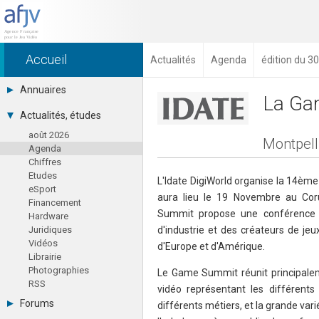
Accueil
Actualités
Agenda
édition du 3
Annuaires
La Ga
Toutes les sociétés (691)
Actualités, études
Studios (418)
août 2026
Editeurs (49)
Montpell
Agenda
Distributeurs (16)
Chiffres
Hard. / Accessoires (10)
Etudes
Middlewares (15)
L'Idate DigiWorld organise la 14èm
eSport
Prestataires (99)
aura lieu le 19 Novembre au Cor
Financement
Assoc. / Syndicats (21)
Summit propose une conférence 
Hardware
Formations / Ecoles (46)
Juridiques
d'industrie et des créateurs de je
Presse spécialisée (17)
Vidéos
d'Europe et d'Amérique.
Librairie
Photographies
Le Game Summit réunit principalem
RSS
vidéo représentant les différents 
Forums
différents métiers, et la grande vari