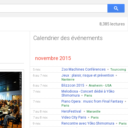
8,385 lectures
Calendrier des événements
novembre 2015
Zoo Machines Conférences
5 nov.
Tourcoing
Jeux : plaisir, risque et prévention
6 au 7 nov.
Nanterre
Blizzcon 2015
6 au 7 nov.
Anaheim - USA
Melodiosa - Concert dédié à Yôko
7 nov.
Shimomura
Paris
Piano Opera : music from Final Fantasy
7 nov.
Paris
HeroFestival
7 au 8 nov.
Marseille
Video City Paris
7 au 8 nov.
Paris
Rencontre avec Yôko Shimomura
9 nov.
Paris