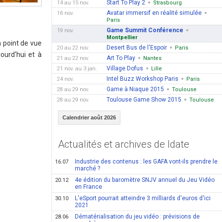
Start To Play 2
14 au 15 nov.
Strasbourg
Avatar immersif en réalité simulée
16 nov.
Paris
Game Summit Conférence
19 nov.
Montpellier
n point de vue
Desert Bus de l'Espoir
20 au 22 nov.
Paris
jourd'hui et à
Art To Play
21 au 22 nov.
Nantes
Village Dofus
21 nov. au 3 jan.
Lille
Intel Buzz Workshop Paris
24 nov.
Paris
Game à Niaque 2015
28 au 29 nov.
Toulouse
Toulouse Game Show 2015
28 au 29 nov.
Toulouse
Calendrier août 2026
Actualités et archives de Idate
Industrie des contenus : les GAFA vont-ils prendre le
16.07
marché ?
4e édition du baromètre SNJV annuel du Jeu Vidéo
20.12
en France
L'eSport pourrait atteindre 3 milliards d'euros d'ici
30.10
2021
Dématérialisation du jeu vidéo : prévisions de
28.06