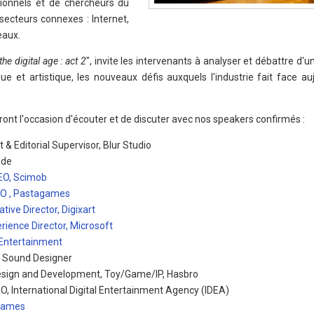
sionnels et de chercheurs du
 secteurs connexes : Internet,
eaux.
he digital age : act 2
", invite les intervenants à analyser et débattre d'u
ue et artistique, les nouveaux défis auxquels l'industrie fait face au
uront l'occasion d'écouter et de discuter avec nos speakers confirmés :
& Editorial Supervisor, Blur Studio
ade
EO, Scimob
EO , Pastagames
ive Director, Digixart
ience Director, Microsoft
Entertainment
 Sound Designer
esign and Development, Toy/Game/IP, Hasbro
 International Digital Entertainment Agency (IDEA)
 Games