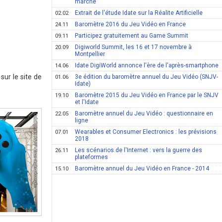
marché
Extrait de l'étude Idate sur la Réalite Artificielle
02.02
Baromètre 2016 du Jeu Vidéo en France
24.11
Participez gratuitement au Game Summit
09.11
Digiworld Summit, les 16 et 17 novembre à
20.09
Montpellier
Idate DigiWorld annonce l'ère de l'après-smartphone
14.06
sur le site de
3e édition du baromètre annuel du Jeu Vidéo (SNJV-
01.06
Idate)
Baromètre 2015 du Jeu Vidéo en France par le SNJV
19.10
et l'Idate
Baromètre annuel du Jeu Vidéo : questionnaire en
22.05
ligne
Wearables et Consumer Electronics : les prévisions
07.01
2018
Les scénarios de l'Internet : vers la guerre des
26.11
plateformes
Baromètre annuel du Jeu Vidéo en France - 2014
15.10