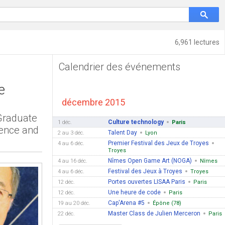
6,961 lectures
Calendrier des événements
e
décembre 2015
Graduate
Culture technology
1 déc.
Paris
ience and
Talent Day
2 au 3 déc.
Lyon
Premier Festival des Jeux de Troyes
4 au 6 déc.
Troyes
Nîmes Open Game Art (NOGA)
4 au 16 déc.
Nîmes
Festival des Jeux à Troyes
4 au 6 déc.
Troyes
Portes ouvertes LISAA Paris
12 déc.
Paris
Une heure de code
12 déc.
Paris
Cap'Arena #5
19 au 20 déc.
Épône (78)
Master Class de Julien Merceron
22 déc.
Paris