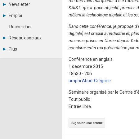
l'un des faits marquants a été l'ouv
Tous les forums
Newsletter
Créer un compte
KAIST, qui a pour objectif premier de 
Archives
Se connecter
mêlant la technologie digitale et les œu
Emploi
Abonnement
Messages privés
Consulter les annonces
Contacter un modérateur
Dans cette conférence, je propose d'exp
Rechercher
Déposer une annonce
digitale) est crucial à l'industrie et,
Observatoire de l'emploi
Réseaux sociaux
mesures prises en Corée depuis l'adopti
Métiers et compétences
Twitter
conclurai enfin ma présentation par mo
Plus
Youtube
Annonceurs
LinkedIn
Conférence en anglais
Statistiques
Facebook
1 décembre 2015
Plan du site
Instagram
18h30 - 20h
Sitemap XML
Pinterest
amphi Abbé-Grégoire
Ping Awards
A propos
Séminaire organisé par le Centre d
Mentions légales
Tout public
Entrée libre
Signaler une erreur