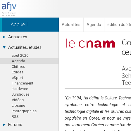
Accueil
Actualités
Agenda
édition du 
Annuaires
Co
Toutes les sociétés (691)
Actualités, études
œu
Studios (418)
août 2026
Editeurs (49)
Agenda
Distributeurs (16)
Chiffres
Hard. / Accessoires (10)
Ave
Etudes
Middlewares (15)
Sch
eSport
Prestataires (99)
Tec
Financement
Assoc. / Syndicats (21)
Hardware
Formations / Ecoles (46)
Juridiques
Presse spécialisée (17)
"
En 1994, j'ai défini la Culture Techn
Vidéos
symbiose entre technologie et cu
Librairie
Photographies
technologie digitale et les œuvres cu
RSS
populaire en Corée, et pour de myst
Forums
gouvernement Coréen comme l'un des