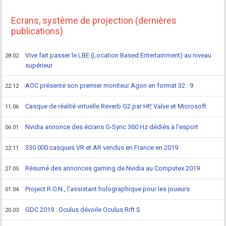
Ecrans, système de projection (dernières
publications)
Vive fait passer le LBE (Location Based Entertainment) au niveau
28.02
supérieur
AOC présente son premier moniteur Agon en format 32 : 9
22.12
Casque de réalité virtuelle Reverb G2 par HP, Valve et Microsoft
11.06
Nvidia annonce des écrans G-Sync 360 Hz dédiés à l'esport
06.01
330 000 casques VR et AR vendus en France en 2019
22.11
Résumé des annonces gaming de Nvidia au Computex 2019
27.05
Project R.O.N., l'assistant holographique pour les joueurs
01.04
GDC 2019 : Oculus dévoile Oculus Rift S
20.03