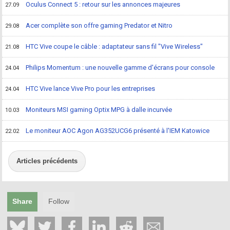
Oculus Connect 5 : retour sur les annonces majeures
27.09
Acer complète son offre gaming Predator et Nitro
29.08
HTC Vive coupe le câble : adaptateur sans fil "Vive Wireless"
21.08
Philips Momentum : une nouvelle gamme d'écrans pour console
24.04
HTC Vive lance Vive Pro pour les entreprises
24.04
Moniteurs MSI gaming Optix MPG à dalle incurvée
10.03
Le moniteur AOC Agon AG352UCG6 présenté à l'IEM Katowice
22.02
Articles précédents
Share
Follow