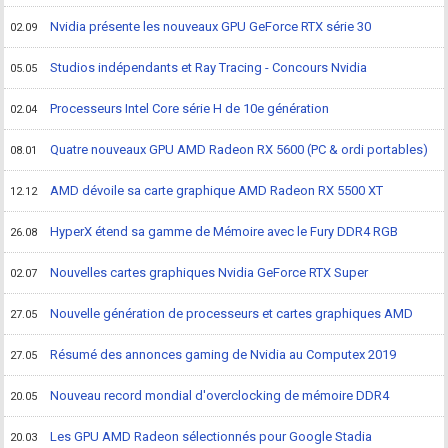
Nvidia présente les nouveaux GPU GeForce RTX série 30
02.09
Studios indépendants et Ray Tracing - Concours Nvidia
05.05
Processeurs Intel Core série H de 10e génération
02.04
Quatre nouveaux GPU AMD Radeon RX 5600 (PC & ordi portables)
08.01
AMD dévoile sa carte graphique AMD Radeon RX 5500 XT
12.12
HyperX étend sa gamme de Mémoire avec le Fury DDR4 RGB
26.08
Nouvelles cartes graphiques Nvidia GeForce RTX Super
02.07
Nouvelle génération de processeurs et cartes graphiques AMD
27.05
Résumé des annonces gaming de Nvidia au Computex 2019
27.05
Nouveau record mondial d'overclocking de mémoire DDR4
20.05
Les GPU AMD Radeon sélectionnés pour Google Stadia
20.03