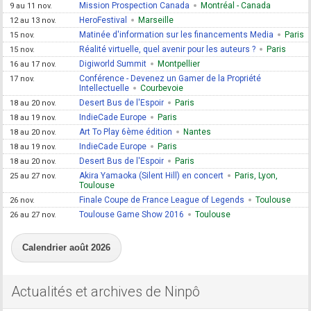
Mission Prospection Canada
Montréal - Canada
9 au 11 nov.
HeroFestival
Marseille
12 au 13 nov.
Matinée d'information sur les financements Media
Paris
15 nov.
Réalité virtuelle, quel avenir pour les auteurs ?
Paris
15 nov.
Digiworld Summit
Montpellier
16 au 17 nov.
Conférence - Devenez un Gamer de la Propriété
17 nov.
Intellectuelle
Courbevoie
Desert Bus de l'Espoir
Paris
18 au 20 nov.
IndieCade Europe
Paris
18 au 19 nov.
Art To Play 6ème édition
Nantes
18 au 20 nov.
IndieCade Europe
Paris
18 au 19 nov.
Desert Bus de l'Espoir
Paris
18 au 20 nov.
Akira Yamaoka (Silent Hill) en concert
Paris, Lyon,
25 au 27 nov.
Toulouse
Finale Coupe de France League of Legends
Toulouse
26 nov.
Toulouse Game Show 2016
Toulouse
26 au 27 nov.
Calendrier août 2026
Actualités et archives de Ninpô